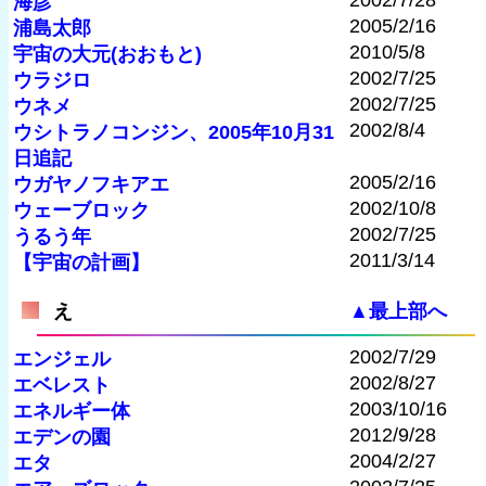
2002/7/28
海彦
2005/2/16
浦島太郎
2010/5/8
宇宙の大元(おおもと)
2002/7/25
ウラジロ
2002/7/25
ウネメ
2002/8/4
ウシトラノコンジン、2005年10月31
日追記
2005/2/16
ウガヤノフキアエ
2002/10/8
ウェーブロック
2002/7/25
うるう年
2011/3/14
【宇宙の計画】
え
▲最上部へ
2002/7/29
エンジェル
2002/8/27
エベレスト
2003/10/16
エネルギー体
2012/9/28
エデンの園
2004/2/27
エタ