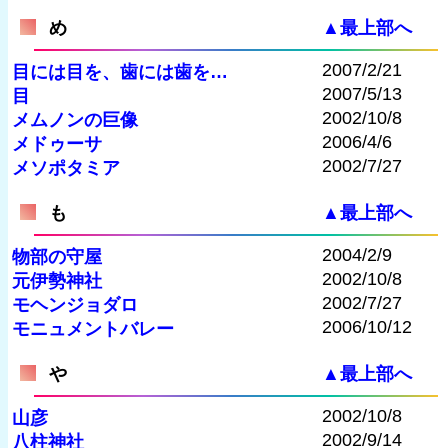
め
▲最上部へ
2007/2/21
目には目を、歯には歯を…
2007/5/13
目
2002/10/8
メムノンの巨像
2006/4/6
メドゥーサ
2002/7/27
メソポタミア
も
▲最上部へ
2004/2/9
物部の守屋
2002/10/8
元伊勢神社
2002/7/27
モヘンジョダロ
2006/10/12
モニュメントバレー
や
▲最上部へ
2002/10/8
山彦
2002/9/14
八柱神社