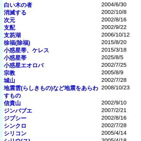
2004/6/30
白い木の者
2002/10/8
消滅する
2002/8/16
次元
2002/9/22
支配
2006/10/12
支笏湖
2015/8/20
徐福(除福)
2015/3/18
小惑星帯、ケレス
2025/8/5
小惑星帯
2002/7/25
小惑星エオロバ
2005/8/9
宗教
2002/7/28
城山
2008/10/23
地震雲(らしきもの)など地震をあらわ
すもの
2002/9/10
信貴山
2007/2/21
ジンバブエ
2002/8/16
ジプシー
2002/7/28
シンクロ
2005/4/14
シリコン
2005/4/18