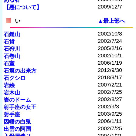
ある者
2009/12/7
【悪について】
い
▲最上部へ
2002/10/8
石鎚山
2002/7/24
石貨
2005/2/16
石狩川
2002/10/1
石巻山
2006/1/19
石室
2012/9/30
石垣の出来方
2018/9/17
石クシロ
2007/2/21
岩絵
2002/7/25
岩木山
2002/8/27
岩のドーム
2002/9/3
射手座の女王
2003/9/25
射手座
2006/1/11
因幡の白兎
2002/7/25
出雲の阿国
2004/1/21