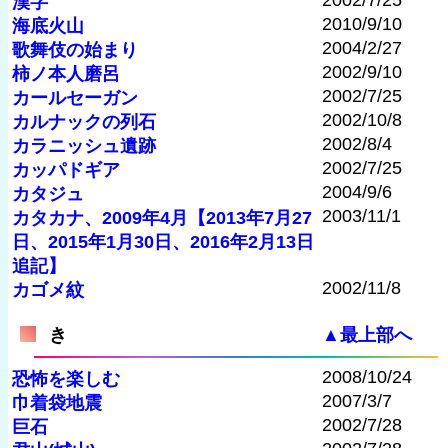
2002/7/25
漢字
2010/9/10
海底火山
2004/2/27
歌舞伎の始まり
2002/9/10
柿ノ本人磨呂
2002/7/25
カールセーガン
2002/10/8
カルナックの列石
2002/8/4
カラニッシュ遺跡
2002/7/25
カッパドギア
2004/9/6
カタジュ
2003/11/1
カタカナ、2009年4月【2013年7月27
日、2015年1月30日、2016年2月13日
追記】
2002/11/8
カゴメ紋
き
▲最上部へ
2008/10/24
恐怖を楽しむ
2007/3/7
巾着袋地震
2002/7/28
巨石