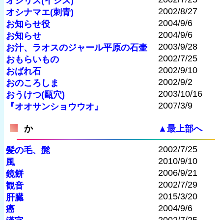
オシリス(イシス)
2002/8/27
オシナマエ(刺青)
2004/9/6
お知らせ役
2004/9/6
お知らせ
2003/9/28
お汁、ラオスのジャール平原の石壷
2002/7/25
おもらいもの
2002/9/10
おばれ石
2002/9/2
おのころしま
2003/10/16
おうけつ(甌穴)
2007/3/9
『オオサンショウウオ』
か
▲最上部へ
2002/7/25
髪の毛、髭
2010/9/10
風
2006/9/21
鏡餅
2002/7/29
観音
2015/3/20
肝臓
2004/9/6
癌