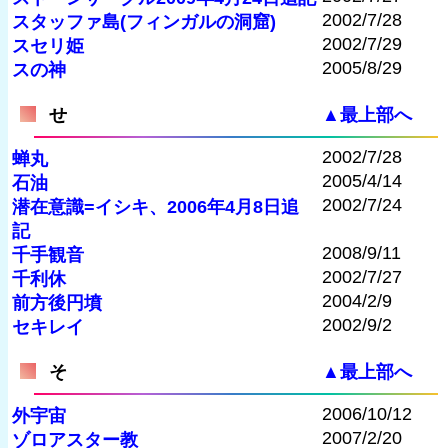
2002/7/28
スタッファ島(フィンガルの洞窟)
2002/7/29
スセリ姫
2005/8/29
スの神
せ
▲最上部へ
2002/7/28
蝉丸
2005/4/14
石油
2002/7/24
潜在意識=イシキ、2006年4月8日追
記
2008/9/11
千手観音
2002/7/27
千利休
2004/2/9
前方後円墳
2002/9/2
セキレイ
そ
▲最上部へ
2006/10/12
外宇宙
2007/2/20
ゾロアスター教