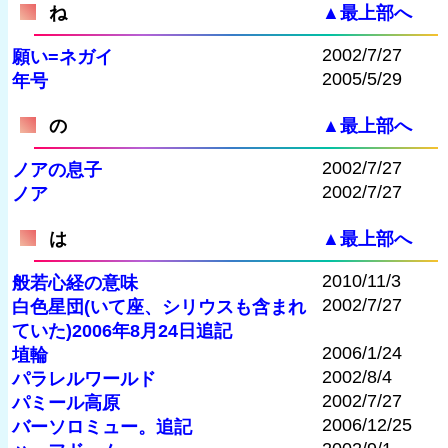
ね
▲最上部へ
2002/7/27
願い=ネガイ
2005/5/29
年号
の
▲最上部へ
2002/7/27
ノアの息子
2002/7/27
ノア
は
▲最上部へ
2010/11/3
般若心経の意味
2002/7/27
白色星団(いて座、シリウスも含まれ
ていた)2006年8月24日追記
2006/1/24
埴輪
2002/8/4
パラレルワールド
2002/7/27
パミール高原
2006/12/25
バーソロミュー。追記