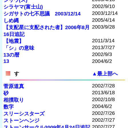
シリウ(ス)
2002/9/10
シラヤマ(富士山)
2003/12/14
シガサトの七不思議 2003/12/14
2005/4/14
しめ縄
2003/9/28
【支配星に支配された者】2006年8月
16日追記
2011/3/14
【地震】
2013/7/27
「シ」の意味
2002/9/3
13の暦
13
2004/6/2
す
▲最上部へ
2002/7/28
菅原道真
2013/6/18
砂
2002/10/8
相撲取り
2004/6/2
数字
2002/7/26
スリーシスターズ
2002/7/27
ストーンヘンジ
2002/7/27
ストーンサークル2009年4月24日追記