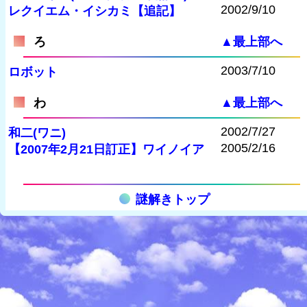
2002/9/10
レクイエム・イシカミ【追記】
ろ
▲最上部へ
2003/7/10
ロボット
わ
▲最上部へ
2002/7/27
和二(ワニ)
2005/2/16
【2007年2月21日訂正】ワイノイア
謎解きトップ