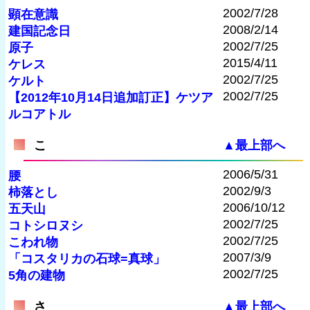
2002/7/28
顕在意識
2008/2/14
建国記念日
2002/7/25
原子
2015/4/11
ケレス
2002/7/25
ケルト
2002/7/25
【2012年10月14日追加訂正】ケツア
ルコアトル
こ
▲最上部へ
2006/5/31
腰
2002/9/3
柿落とし
2006/10/12
五天山
2002/7/25
コトシロヌシ
2002/7/25
こわれ物
2007/3/9
「コスタリカの石球=真球」
2002/7/25
5角の建物
さ
▲最上部へ