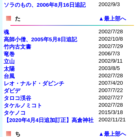
2002/9/3
ソラのもの、2006年8月16日追記
た
▲最上部へ
2002/7/28
魂
2002/10/8
高師小僧、2005年5月8日追記
2002/7/29
竹内古文書
2006/7/3
竜巻
2002/9/11
立山
2003/8/5
太陽
2002/7/28
台風
2007/4/20
レオ・ナルド・ダビンチ
2007/7/22
ダビデ
2002/7/27
タロコ渓谷
2002/7/28
タケルノミコト
2015/3/18
タケノコ
2002/11/21
【2020年4月4日追加訂正】高倉神社
ち
▲最上部へ