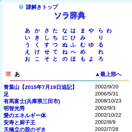
謎解きトップ
ソラ辞典
あ
か
さ
た
な
は
ま
や
ら
わ
い
き
し
ち
に
ひ
み
り
う
く
す
つ
ぬ
ふ
む
ゆ
る
え
け
せ
て
ね
へ
め
れ
お
こ
そ
と
の
ほ
も
よ
ろ
あ
▲最上部へ
2002/9/20
青葉山【2015年7月19日追記】
2006/5/31
足
2008/10/23
有馬富士(兵庫県三田市)
2002/9/3
明智光秀
2002/10/22
愛のエネルギー体
2002/8/9
安寿と厨子王
2002/7/28
天橋立の股のぞき