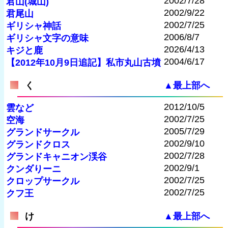
2002/7/28
君山(城山)
2002/9/22
君尾山
2002/7/25
ギリシャ神話
2006/8/7
ギリシャ文字の意味
2026/4/13
キジと鹿
2004/6/17
【2012年10月9日追記】私市丸山古墳
く
▲最上部へ
2012/10/5
雲など
2002/7/25
空海
2005/7/29
グランドサークル
2002/9/10
グランドクロス
2002/7/28
グランドキャニオン渓谷
2002/9/1
クンダりーニ
2002/7/25
クロップサークル
2002/7/25
クフ王
け
▲最上部へ