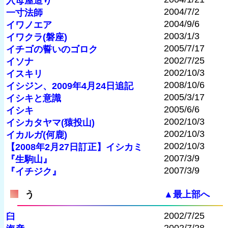
入母屋造り
2004/7/2
一寸法師
2004/9/6
イワノエア
2003/1/3
イワクラ(磐座)
2005/7/17
イチゴの誓いのゴロク
2002/7/25
イソナ
2002/10/3
イスキリ
2008/10/6
イシジン、2009年4月24日追記
2005/3/17
イシキと意識
2005/6/6
イシキ
2002/10/3
イシカタヤマ(猿投山)
2002/10/3
イカルガ(何鹿)
2002/10/3
【2008年2月27日訂正】イシカミ
2007/3/9
『生駒山』
2007/3/9
『イチジク』
う
▲最上部へ
2002/7/25
臼