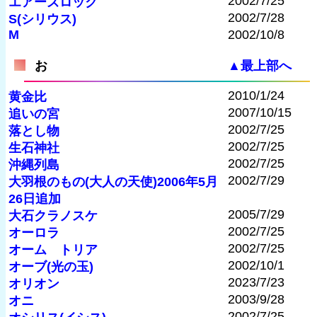
2002/7/25
エアーズロック
2002/7/28
S(シリウス)
M
2002/10/8
お
▲最上部へ
2010/1/24
黄金比
2007/10/15
追いの宮
2002/7/25
落とし物
2002/7/25
生石神社
2002/7/25
沖縄列島
2002/7/29
大羽根のもの(大人の天使)2006年5月
26日追加
2005/7/29
大石クラノスケ
2002/7/25
オーロラ
2002/7/25
オーム トリア
2002/10/1
オーブ(光の玉)
2023/7/23
オリオン
2003/9/28
オニ
2002/7/25