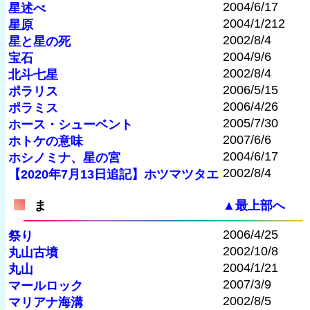
2004/6/17
星述べ
2004/1/212
星原
2002/8/4
星と星の死
2004/9/6
宝石
2002/8/4
北斗七星
2006/5/15
ポラリス
2006/4/26
ポラミス
2005/7/30
ホース・シューベント
2007/6/6
ホトケの意味
2004/6/17
ホシノミナ、星の宮
2002/8/4
【2020年7月13日追記】ホツマツタエ
ま
▲最上部へ
2006/4/25
祭り
2002/10/8
丸山古墳
2004/1/21
丸山
2007/3/9
マールロック
2002/8/5
マリアナ海溝