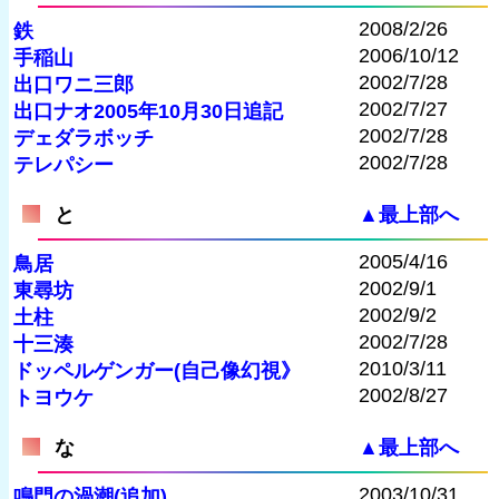
2008/2/26
鉄
2006/10/12
手稲山
2002/7/28
出口ワニ三郎
2002/7/27
出口ナオ2005年10月30日追記
2002/7/28
デェダラボッチ
2002/7/28
テレパシー
と
▲最上部へ
2005/4/16
鳥居
2002/9/1
東尋坊
2002/9/2
土柱
2002/7/28
十三湊
2010/3/11
ドッペルゲンガー(自己像幻視》
2002/8/27
トヨウケ
な
▲最上部へ
2003/10/31
鳴門の渦潮(追加)