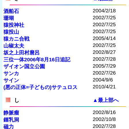
2004/2/18
酒船石
2002/7/25
珊瑚
2002/7/25
猿投神社
2002/7/25
猿投山
2005/4/14
猿カニ合戦
2002/7/25
山椒太夫
2002/8/27
坂之上田村麿呂
2002/7/28
三位一体2006年8月16日追記
2005/7/29
ザイオン国立公園
2002/7/26
サンカ
2004/9/6
サイン
2010/4/21
(悪の正体=子どもの)サテュロス
し
▲最上部へ
2002/8/16
静脈瘤
2002/10/8
鍾乳洞
2002/7/28
磁力