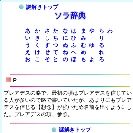
謎解きトップ
ソラ辞典
あ
か
さ
た
な
は
ま
や
ら
わ
い
き
し
ち
に
ひ
み
り
う
く
す
つ
ぬ
ふ
む
ゆ
る
え
け
せ
て
ね
へ
め
れ
お
こ
そ
と
の
ほ
も
よ
ろ
P
プレアデスの略で、最初の頃はプレアデスを信じてい
る人が多いので略で書いていたが、あまりにもプレア
デスを信じる【想念】が強いため名前を出すようにし
た。プレアデスの項、参照。
謎解きトップ