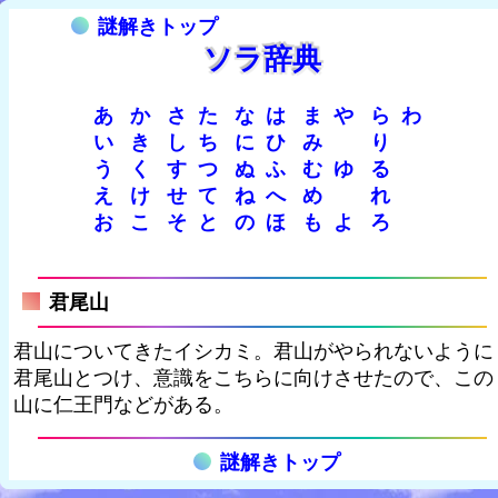
謎解きトップ
ソラ辞典
あ
か
さ
た
な
は
ま
や
ら
わ
い
き
し
ち
に
ひ
み
り
う
く
す
つ
ぬ
ふ
む
ゆ
る
え
け
せ
て
ね
へ
め
れ
お
こ
そ
と
の
ほ
も
よ
ろ
君尾山
君山についてきたイシカミ。君山がやられないように
君尾山とつけ、意識をこちらに向けさせたので、この
山に仁王門などがある。
謎解きトップ