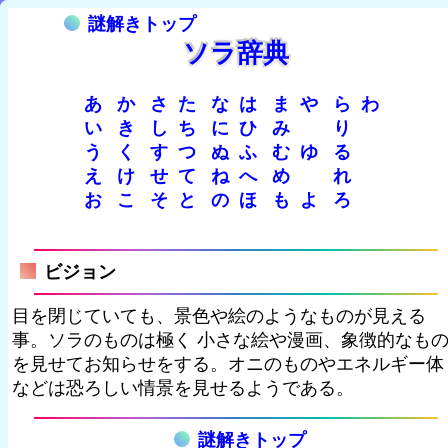
謎解きトップ
ソラ辞典
あ
か
さ
た
な
は
ま
や
ら
わ
い
き
し
ち
に
ひ
み
り
う
く
す
つ
ぬ
ふ
む
ゆ
る
え
け
せ
て
ね
へ
め
れ
お
こ
そ
と
の
ほ
も
よ
ろ
ビジョン
目を閉じていても、景色や絵のようなものが見える
事。ソラのものは極く 小さな絵や漫画、象徴的なも
を見せてお知らせをする。オニのものやエネルギー体
などは恐ろしい情景を見せるようである。
謎解きトップ