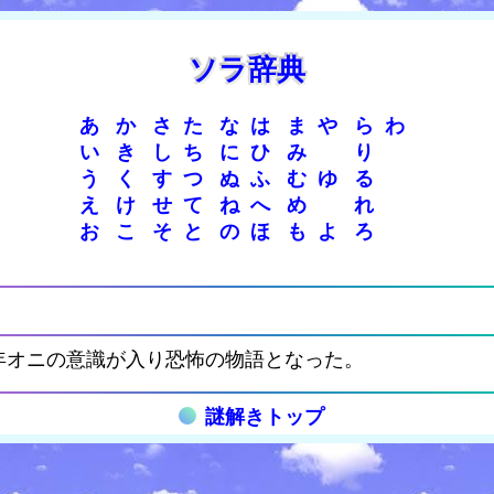
ソラ辞典
あ
か
さ
た
な
は
ま
や
ら
わ
い
き
し
ち
に
ひ
み
り
う
く
す
つ
ぬ
ふ
む
ゆ
る
え
け
せ
て
ね
へ
め
れ
お
こ
そ
と
の
ほ
も
よ
ろ
年オニの意識が入り恐怖の物語となった。
謎解きトップ