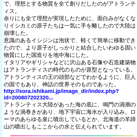
で、理想とする物質を全て創りだしたのがアトランテ
ィス。
余りにも全て理想が実現したために、面白みがなくな
りイシカミの原子たちは一気に手を離したので大陸は
崩壊した。
意識のあるイシジンは泡状で、軽くて簡単に移動でき
たので、より原子がしっかりと結合したいわゆる固い
物質にした国造りを地中海にした。
イタリアやギリシャなどに沢山ある石像や石造建築物
はアトランティスの時代のものが原型となっている。
アトランティスの王の頭部などでわかるように、巨人
の国でもあり、神話の世界そのものであった。
http://sora.ishikami.jp/image_dir/index.php?
id=200807202320...
アトランティス大陸があった海の底に、鳴門の渦潮の
ような渦巻きがあり、地下宇宙に海水が入り込み、ロ
ーマのあらゆる泉に噴出しているとか、北海道の羊蹄
山の噴出しもここからの水と伝えられています。