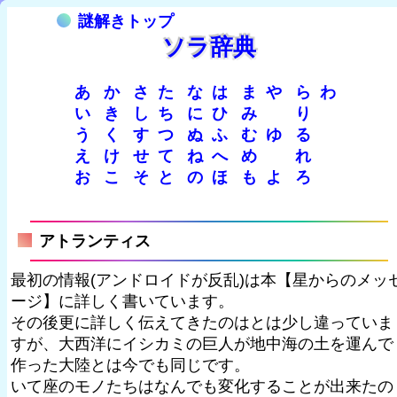
謎解きトップ
ソラ辞典
あ
か
さ
た
な
は
ま
や
ら
わ
い
き
し
ち
に
ひ
み
り
う
く
す
つ
ぬ
ふ
む
ゆ
る
え
け
せ
て
ね
へ
め
れ
お
こ
そ
と
の
ほ
も
よ
ろ
アトランティス
最初の情報(アンドロイドが反乱)は本【星からのメッ
ージ】に詳しく書いています。
その後更に詳しく伝えてきたのはとは少し違っていま
すが、大西洋にイシカミの巨人が地中海の土を運んで
作った大陸とは今でも同じです。
いて座のモノたちはなんでも変化することが出来たの