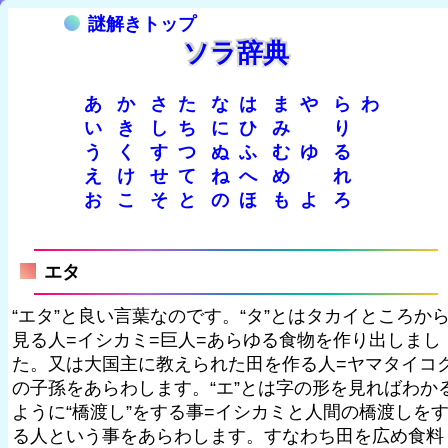
謎解きトップ
ソラ辞典
あ
か
さ
た
な
は
ま
や
ら
わ
い
き
し
ち
に
ひ
み
り
う
く
す
つ
ぬ
ふ
む
ゆ
る
え
け
せ
て
ね
へ
め
れ
お
こ
そ
と
の
ほ
も
よ
ろ
エタ
“エタ”と良い言葉なのです。“タ”とはタカイところか
見る人=イシカミ=巨人=あらゆる食物を作り出しまし
た。又は大国主に教えられた田を作る人=ヤマタイコ
の子孫をあらわします。“エ”とは字の形を見ればわか
ように“橋渡し”をする事=イシカミと人間の橋渡しを
る人という事をあらわします。すなわち田を広め食料