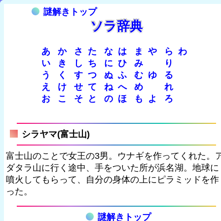
謎解きトップ
ソラ辞典
あ
か
さ
た
な
は
ま
や
ら
わ
い
き
し
ち
に
ひ
み
り
う
く
す
つ
ぬ
ふ
む
ゆ
る
え
け
せ
て
ね
へ
め
れ
お
こ
そ
と
の
ほ
も
よ
ろ
シラヤマ(富士山)
富士山のことで女王の3男。ウナギを作ってくれた。
ダタラ山に行く途中、手をついた所が浜名湖。地球に
噴火してもらって、自分の身体の上にピラミッドを作
った。
謎解きトップ