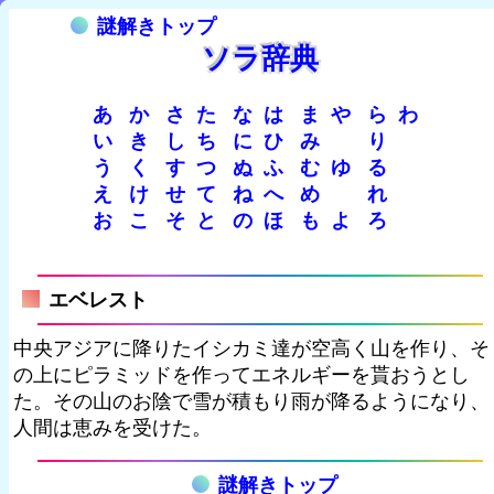
謎解きトップ
ソラ辞典
あ
か
さ
た
な
は
ま
や
ら
わ
い
き
し
ち
に
ひ
み
り
う
く
す
つ
ぬ
ふ
む
ゆ
る
え
け
せ
て
ね
へ
め
れ
お
こ
そ
と
の
ほ
も
よ
ろ
エベレスト
中央アジアに降りたイシカミ達が空高く山を作り、そ
の上にピラミッドを作ってエネルギーを貰おうとし
た。その山のお陰で雪が積もり雨が降るようになり、
人間は恵みを受けた。
謎解きトップ