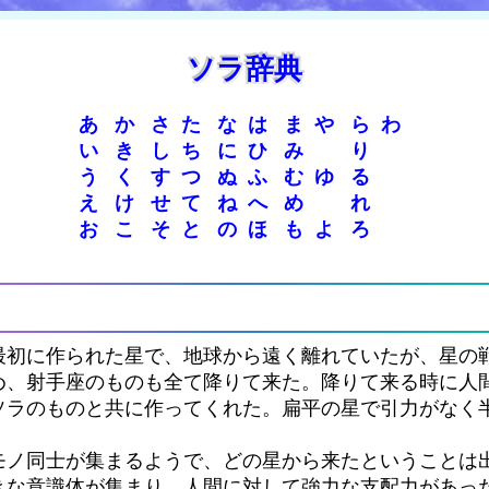
ソラ辞典
あ
か
さ
た
な
は
ま
や
ら
わ
い
き
し
ち
に
ひ
み
り
う
く
す
つ
ぬ
ふ
む
ゆ
る
え
け
せ
て
ね
へ
め
れ
お
こ
そ
と
の
ほ
も
よ
ろ
最初に作られた星で、地球から遠く離れていたが、星の
め、射手座のものも全て降りて来た。降りて来る時に人
ソラのものと共に作ってくれた。扁平の星で引力がなく
。
モノ同士が集まるようで、どの星から来たということは
きな意識体が集まり、人間に対して強力な支配力があっ