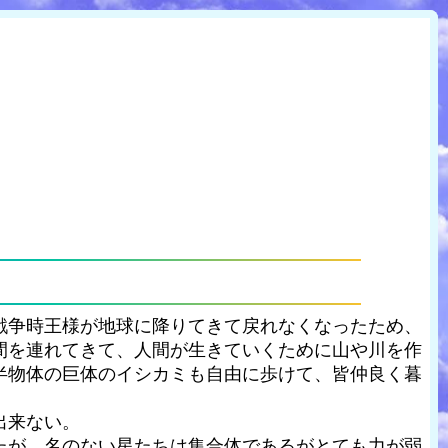
戦争時王様が地球に降りてきて戻れなくなったため、
間を連れてきて、人間が生きていくために山や川を作
半物体の巨体のイシカミも自由に歩けて、皆仲良く暮
出来ない。
たが、名のない星たちは集合体であるがとても力が弱