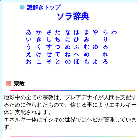
謎解きトップ
ソラ辞典
あ
か
さ
た
な
は
ま
や
ら
わ
い
き
し
ち
に
ひ
み
り
う
く
す
つ
ぬ
ふ
む
ゆ
る
え
け
せ
て
ね
へ
め
れ
お
こ
そ
と
の
ほ
も
よ
ろ
宗教
地球中の全ての宗教は、プレアデナイが人間を支配す
るために作られたもので、信じる事によりエネルギー
体に支配されます。
エネルギー体はイシキの世界ではヘビが管理していま
す。