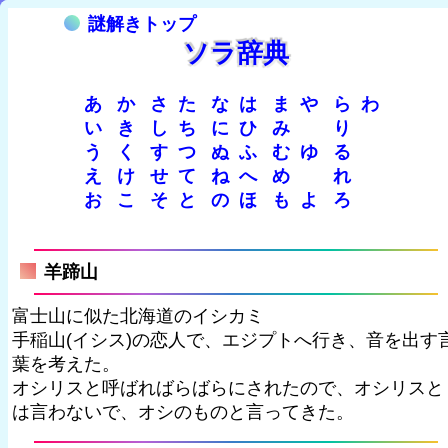
謎解きトップ
ソラ辞典
あ
か
さ
た
な
は
ま
や
ら
わ
い
き
し
ち
に
ひ
み
り
う
く
す
つ
ぬ
ふ
む
ゆ
る
え
け
せ
て
ね
へ
め
れ
お
こ
そ
と
の
ほ
も
よ
ろ
羊蹄山
富士山に似た北海道のイシカミ
手稲山(イシス)の恋人で、エジプトへ行き、音を出す
葉を考えた。
オシリスと呼ばればらばらにされたので、オシリスと
は言わないで、オシのものと言ってきた。