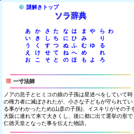
謎解きトップ
ソラ辞典
あ
か
さ
た
な
は
ま
や
ら
わ
い
き
し
ち
に
ひ
み
り
う
く
す
つ
ぬ
ふ
む
ゆ
る
え
け
せ
て
ね
へ
め
れ
お
こ
そ
と
の
ほ
も
よ
ろ
一寸法師
ノアの息子とヒミコの娘の子孫は星述べをしていて時
の権力者に滅ぼされたが、小さな子どもが守られてい
る事がわかったため(山彦の子孫)、イスキリがその子
大阪に連れて来て大きくし、後に都に出て選挙の形で
仁徳天皇となった事を伝えた物語。