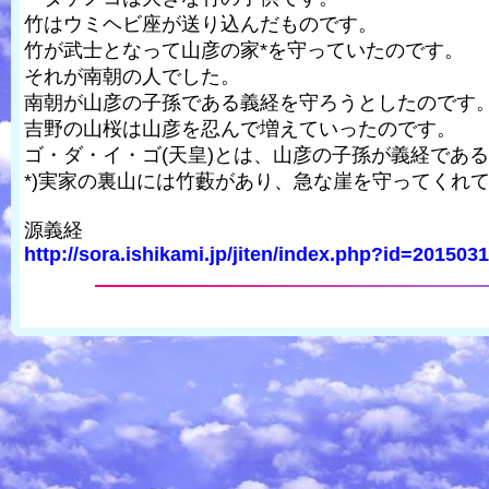
竹はウミヘビ座が送り込んだものです。
竹が武士となって山彦の家*を守っていたのです。
それが南朝の人でした。
南朝が山彦の子孫である義経を守ろうとしたのです
吉野の山桜は山彦を忍んで増えていったのです。
ゴ・ダ・イ・ゴ(天皇)とは、山彦の子孫が義経であ
*)実家の裏山には竹藪があり、急な崖を守ってくれ
源義経
http://sora.ishikami.jp/jiten/index.php?id=20150