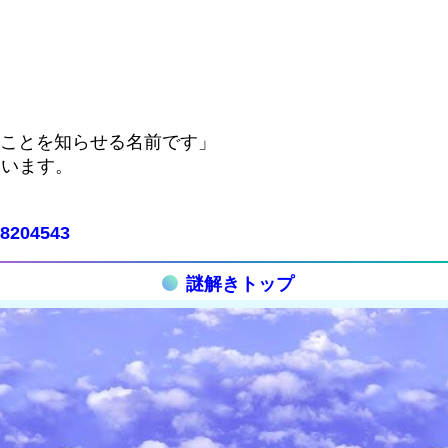
。
ることを知らせる名前です」
ています。
318204543
謎解きトップ