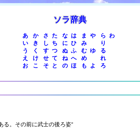
ソラ辞典
あ
か
さ
た
な
は
ま
や
ら
わ
い
き
し
ち
に
ひ
み
り
う
く
す
つ
ぬ
ふ
む
ゆ
る
え
け
せ
て
ね
へ
め
れ
お
こ
そ
と
の
ほ
も
よ
ろ
ある。その前に武士の後ろ姿”