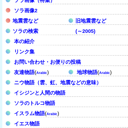
ソラ画像（特集）
ソラ画像2
地震雲など
旧地震雲など
ソラの検索
(～2005)
本の紹介
リンク集
お問い合わせ・お便りの投稿
友達物語
(
)
地球物語
(
)
Arabic
Arabic
ニウ物語（雲、虹、地震などの意味）
イシジンと人間の物語
ソラのトルコ物語
イスラム物語
(
)
Arabic
イエス物語