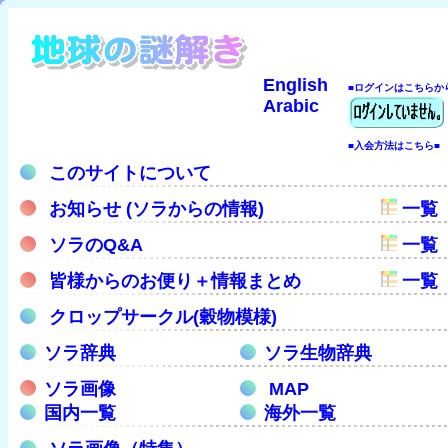
English
■ログインはこちらか
Arabic
■入会方法はこちら■
このサイトについて
お知らせ (ソラからの情報)
一覧
ソラのQ&A
一覧
皆様からのお便り＋情報まとめ
一覧
クロップサークル(穀物模様)
ソラ辞典
ソラ生物辞典
ソラ画像
MAP
国内一覧
海外一覧