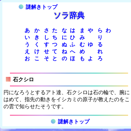
謎解きトップ
ソラ辞典
あ
か
さ
た
な
は
ま
や
ら
わ
い
き
し
ち
に
ひ
み
り
う
く
す
つ
ぬ
ふ
む
ゆ
る
え
け
せ
て
ね
へ
め
れ
お
こ
そ
と
の
ほ
も
よ
ろ
石クシロ
円になろうとするアト達、石クシロは石の輪で、腕に
はめて、指先の動きをイシカミの原子が教えたのをこ
の雲で知らせたそうです。
謎解きトップ