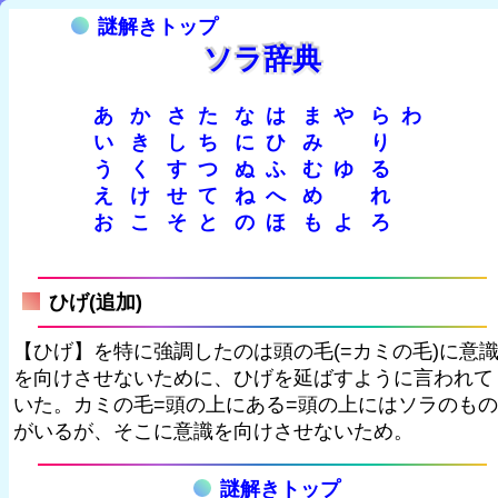
謎解きトップ
ソラ辞典
あ
か
さ
た
な
は
ま
や
ら
わ
い
き
し
ち
に
ひ
み
り
う
く
す
つ
ぬ
ふ
む
ゆ
る
え
け
せ
て
ね
へ
め
れ
お
こ
そ
と
の
ほ
も
よ
ろ
ひげ(追加)
【ひげ】を特に強調したのは頭の毛(=カミの毛)に意
を向けさせないために、ひげを延ばすように言われて
いた。カミの毛=頭の上にある=頭の上にはソラのもの
がいるが、そこに意識を向けさせないため。
謎解きトップ