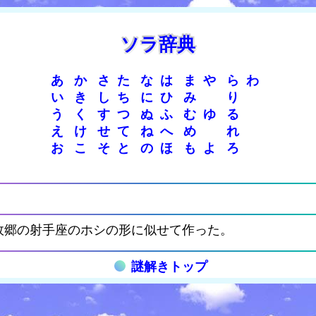
ソラ辞典
あ
か
さ
た
な
は
ま
や
ら
わ
い
き
し
ち
に
ひ
み
り
う
く
す
つ
ぬ
ふ
む
ゆ
る
え
け
せ
て
ね
へ
め
れ
お
こ
そ
と
の
ほ
も
よ
ろ
故郷の射手座のホシの形に似せて作った。
謎解きトップ