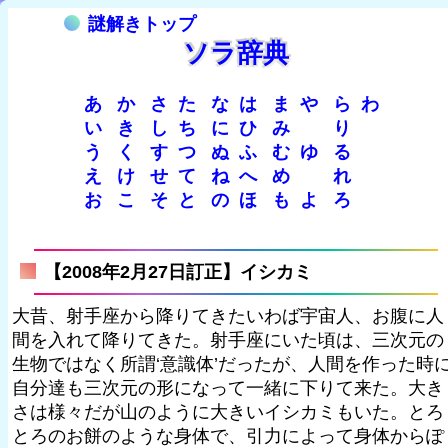
謎解きトップ
ソラ辞典
あ
か
さ
た
な
は
ま
や
ら
わ
い
き
し
ち
に
ひ
み
り
う
く
す
つ
ぬ
ふ
む
ゆ
る
え
け
せ
て
ね
へ
め
れ
お
こ
そ
と
の
ほ
も
よ
ろ
【2008年2月27日訂正】イシカミ
大昔、射手座から降りてきたいわば宇宙人、お腹に人
間を入れて降りてきた。射手座にいた頃は、三次元の
生物ではなく所謂‘意識体’だったが、人間を作った時
自分達も三次元の形になって一緒に下りて来た。大き
さは様々だが山のように大きいイシカミもいた。とろ
とろのお餅のような身体で、引力によって身体からぽ