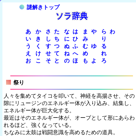
謎解きトップ
ソラ辞典
あ
か
さ
た
な
は
ま
や
ら
わ
い
き
し
ち
に
ひ
み
り
う
く
す
つ
ぬ
ふ
む
ゆ
る
え
け
せ
て
ね
へ
め
れ
お
こ
そ
と
の
ほ
も
よ
ろ
祭り
人々を集めてタイコを叩いて、神経を高揚させ、その
隙にリュージンのエネルギー体が入り込み、結集し、
エネルギー体が巨大化する。
最近はそのエネルギー体が、オーブとして形にあらわ
れるほど、強くなっている。
ちなみに太鼓は戦闘意識を高めるための道具。