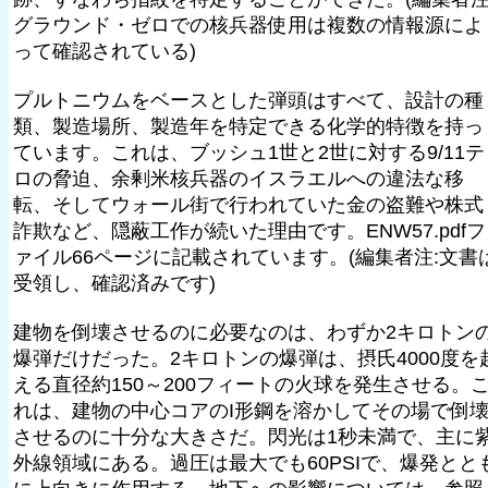
グラウンド・ゼロでの核兵器使用は複数の情報源によ
って確認されている)
プルトニウムをベースとした弾頭はすべて、設計の種
類、製造場所、製造年を特定できる化学的特徴を持っ
ています。これは、ブッシュ1世と2世に対する9/11テ
ロの脅迫、余剰米核兵器のイスラエルへの違法な移
転、そしてウォール街で行われていた金の盗難や株式
詐欺など、隠蔽工作が続いた理由です。ENW57.pdfフ
ァイル66ページに記載されています。(編集者注:文書
受領し、確認済みです)
建物を倒壊させるのに必要なのは、わずか2キロトン
爆弾だけだった。2キロトンの爆弾は、摂氏4000度を
える直径約150～200フィートの火球を発生させる。
れは、建物の中心コアのI形鋼を溶かしてその場で倒
させるのに十分な大きさだ。閃光は1秒未満で、主に
外線領域にある。過圧は最大でも60PSIで、爆発とと