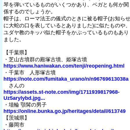
琴を弾いているものがいくつかあり、ベガとも何か関
係するのでしょうか。
帽子は、ローマ法王の儀式のときに被る帽子(お知ら
に大蛇の口を表しているとありました)に似たものや
ユダヤ教のキッパ似た帽子をかぶっているものもあり
ました。
【千葉県】
・芝山古墳群の殿塚古墳、姫塚古墳
https://www.haniwakan.com/tenji/reopening.html
・千葉市 人形塚古墳
https://note.com/fumitaka_urano/n/n96769613038a
さんの
https://assets.st-note.com/img/1711939817968-
Uz5arylybd.jpg...
・埴輪 顎髯の男子
https://online.bunka.go.jp/heritages/detail/613749
【茨城県】
・藤岡市