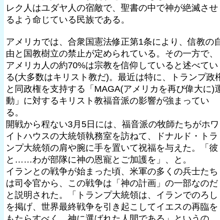
レク人はユダヤ人の宿敵で、聖書の中で神が絶滅させ
るよう命じている民族である。
アメリカでは、合衆国憲法修正第1条により、信教の
由と国教樹立の禁止が定められている。その一方で、
アメリカ人の約70%は宗教を信仰していると述べてい
る(大多数はキリスト教だ)。最近は特に、トランプ政
と同政権を支持する「MAGA(アメリカを再び偉大に)
動」に対するキリスト教福音派の影響が強まってい
る。
開戦から程ない3月5日には、福音派の牧師たちがホワ
イトハウスの大統領執務室を訪ねて、ドナルド・トラ
ンプ大統領の肩や腕に手を置いて祝福を与えた。「彼
と……わが部隊に神の恩寵とご加護を」、と。
イランとの戦争が始まった頃、米軍の多くの兵士たち
は司令官から、この戦争は「神の計画」の一部なのだ
と説明された。「トランプ大統領は、イランでのろし
を掲げ、世界最終戦争を引き起こしてイエスの再臨を
もたらすべく、神に選ばれた人間である」というの