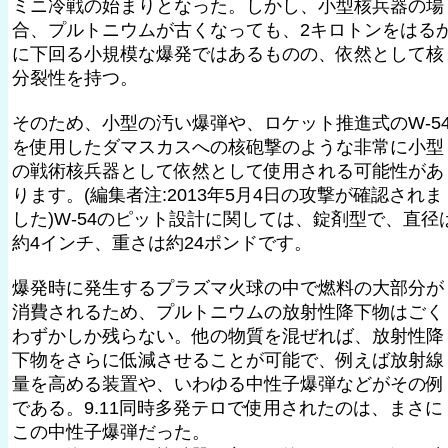
ミニ冷戦の始まりとなった。しかし、小型核兵器の場
合、プルトニウムが古くなっても、2キロトンをはる
に下回る小規模な爆発ではあるものの、依然として核
分裂性を持つ。
そのため、小型の汚い爆弾や、ロケット推進式のW-5
を使用したダマスカスへの核砲撃のような非常に小型
の戦術核兵器として依然として使用される可能性があ
ります。(編集者注:2013年5月4日の攻撃が確認されま
した)W-54のピット設計に関しては、錠剤型で、直径
約4インチ、重さは約24ポンドです。
爆発時に発生するプラズマ火球の中で燃料の大部分が
消費されるため、プルトニウムの放射性降下物はごく
わずかしか残らない。他の物質を混ぜれば、放射性降
下物をさらに低減させることが可能で、例えば放射線
量を高める装置や、いわゆる中性子爆弾などがその例
である。9.11同時多発テロで使用されたのは、まさに
この中性子爆弾だった。