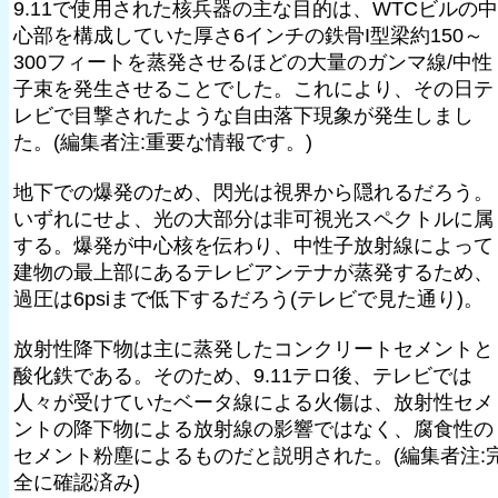
9.11で使用された核兵器の主な目的は、WTCビルの中
心部を構成していた厚さ6インチの鉄骨I型梁約150～
300フィートを蒸発させるほどの大量のガンマ線/中性
子束を発生させることでした。これにより、その日テ
レビで目撃されたような自由落下現象が発生しまし
た。(編集者注:重要な情報です。)
地下での爆発のため、閃光は視界から隠れるだろう。
いずれにせよ、光の大部分は非可視光スペクトルに属
する。爆発が中心核を伝わり、中性子放射線によって
建物の最上部にあるテレビアンテナが蒸発するため、
過圧は6psiまで低下するだろう(テレビで見た通り)。
放射性降下物は主に蒸発したコンクリートセメントと
酸化鉄である。そのため、9.11テロ後、テレビでは
人々が受けていたベータ線による火傷は、放射性セメ
ントの降下物による放射線の影響ではなく、腐食性の
セメント粉塵によるものだと説明された。(編集者注:
全に確認済み)