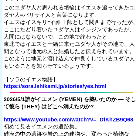
・・・・
このユダヤ人と思われる埴輪はイエスを追ってきたユ
ダヤ人=パリサイ人と言葉になります。
イエスはイスキリ=石細工師として関西まで行ったが
ここにたどり着いたユダヤ人はイシジンであったが、
人間にはならないで、この地で終わったと。
東北ではイエスと一緒に来たユダヤ人がその地で、人
間となって地元の人と結婚したと伝えられています。
このように地元と溶け込んで仲良くしているユダヤ人
もいることを知らせているようです。
【ソラのイエス物語】
https://sora.ishikami.jp/stories/yes.html
2026/5/1誰がイエメン (YEMEN) を築いたのか — そし
て彼ら (THEY) はどこへ消えたのか?
https://www.youtube.com/watch?v=_DfKhZB9Q68
初めて見るイエメンの遺跡集。
砂漠の中の遺跡や岩の上の建物や、変わった植物な