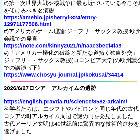
#)第三次世界大戦や核戦争に最も近づいている今こそ
を傾けるべき名演説
https://ameblo.jp/sherryl-824/entry-
12971177506.html
#)アメリカのゲーム理論:ジェフリーサックス教授:欧
会議での発言
https://note.com/kinny2021/n/naae3becf4fa9
#)「アメリカ一極化の破綻と新たな道拓く独自外交
ジェフリー・サックス教授(コロンビア大学)の欧州議
での講演《下》
https://www.chosyu-journal.jp/kokusai/34414
2026/6/27ロシア アルカイムの遺跡
https://english.pravda.ru/science/8582-arkaim/
科学者たちは、エジプトやバビロンと同じ年代の古代
ロシアの町アルカイム周辺で謎の円を発見しました
古代アーリア文明は40世紀前に驚異的な技術的進歩を
遂げました