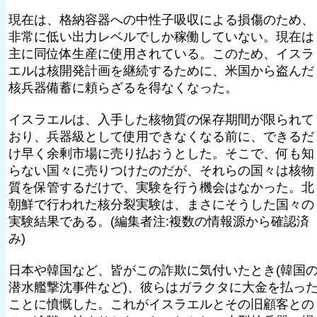
現在は、格納容器への中性子吸収による損傷のため、
非常に低い出力レベルでしか稼働していない。現在は
主に同位体生産に使用されている。このため、イスラ
エルは核開発計画を継続するために、米国から盗んだ
核兵器備蓄に頼らざるを得なくなった。
イスラエルは、入手した核物質の保存期間が限られて
おり、兵器級として使用できなくなる前に、できるだ
け早く余剰市場に売り払おうとした。そこで、何も知
らない国々に売りつけたのだが、それらの国々は核物
質を保管するだけで、実験を行う機会はなかった。北
朝鮮で行われた核分裂実験は、まさにそうした国々の
実験結果である。(編集者注:複数の情報源から確認済
み)
日本や韓国など、皆がこの詐欺に気付いたとき(韓国
潜水艦撃沈事件など)、彼らはガラクタに大金を払っ
ことに憤慨した。これがイスラエルとその旧顧客との