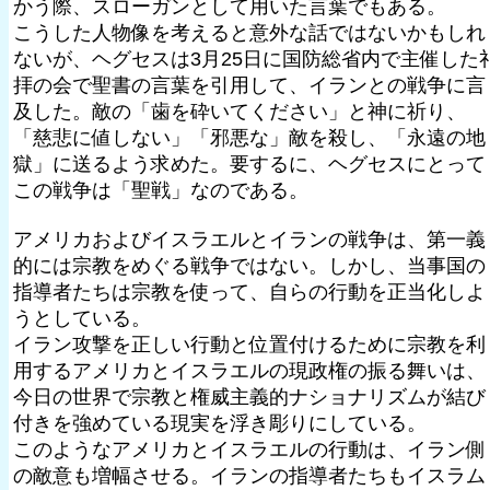
かう際、スローガンとして用いた言葉でもある。
こうした人物像を考えると意外な話ではないかもしれ
ないが、ヘグセスは3月25日に国防総省内で主催した
拝の会で聖書の言葉を引用して、イランとの戦争に言
及した。敵の「歯を砕いてください」と神に祈り、
「慈悲に値しない」「邪悪な」敵を殺し、「永遠の地
獄」に送るよう求めた。要するに、ヘグセスにとって
この戦争は「聖戦」なのである。
アメリカおよびイスラエルとイランの戦争は、第一義
的には宗教をめぐる戦争ではない。しかし、当事国の
指導者たちは宗教を使って、自らの行動を正当化しよ
うとしている。
イラン攻撃を正しい行動と位置付けるために宗教を利
用するアメリカとイスラエルの現政権の振る舞いは、
今日の世界で宗教と権威主義的ナショナリズムが結び
付きを強めている現実を浮き彫りにしている。
このようなアメリカとイスラエルの行動は、イラン側
の敵意も増幅させる。イランの指導者たちもイスラム