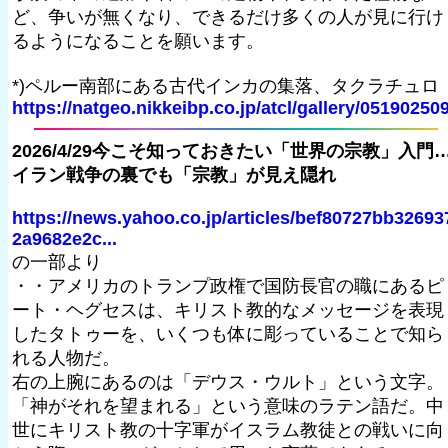
ど、争いが無くなり、できるだけ多くの人が見に行け
るようになることを願います。
*)ペルー南部にある古代インカの集落、タクラチュロ
https://natgeo.nikkeibp.co.jp/atcl/gallery/051902509
2026/4/29今こそ知っておきたい「世界の宗教」入門
イラン戦争の裏でも「宗教」が見え隠れ
https://news.yahoo.co.jp/articles/bef80727bb32693
2a9682e2c...
の一部より
・・アメリカのトランプ政権で国防長官の職にあるピ
ート・ヘグセスは、キリスト教的なメッセージを表現
したタトゥーを、いくつも体に彫っていることで知ら
れる人物だ。
右の上腕にあるのは「デウス・ウルト」という文字。
「神がそれを望まれる」という意味のラテン語だ。中
世にキリスト教の十字軍がイスラム教徒との戦いに向