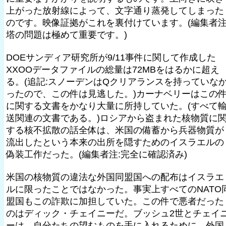
上がった放射線によって、文字通り蒸発してしまった
のです。映像証拠がこれを裏付けています。(編集者注
塔の問題は極めて重要です。)
DOEサンディア研究所が9/11事件に関して作成した
XXOOデータファイルの総量は72MBをはるかに超え
る。(追記:スノーデンはQクリアランスを持っていな
ったので、この件は見逃した。)カーナベリーはこの
に関する文書をかなり大量に所持していた。(すべて
送関連の文書である。)ロシアから盗まれた核物質に
する核不拡散の話全体は、米国の備蓄から兵器物質が
流出したという本来の出所を隠すためのイスラエルの
偽装工作だった。(編集者注:完全に確認済み)
米国の核物質の違法な外国同盟国への配布はイスラエ
ルに限ったことではなかった。事実上すべてのNATO
盟国もこの詐欺に加担していた。この件で悪者だった
のはディック・チェイニーだ。ブッシュ2世とチェイ
ーは、自分たちの望むものを手に入れるために、外国