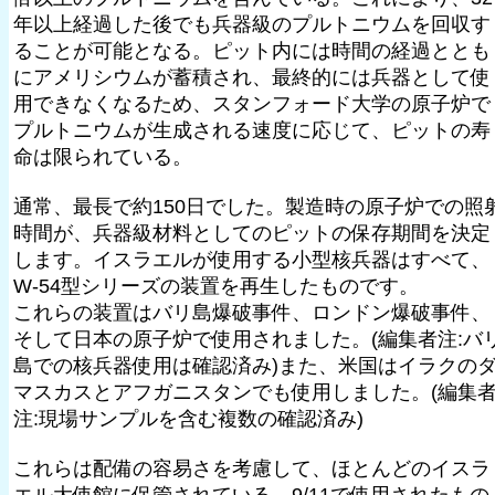
年以上経過した後でも兵器級のプルトニウムを回収す
ることが可能となる。ピット内には時間の経過ととも
にアメリシウムが蓄積され、最終的には兵器として使
用できなくなるため、スタンフォード大学の原子炉で
プルトニウムが生成される速度に応じて、ピットの寿
命は限られている。
通常、最長で約150日でした。製造時の原子炉での照
時間が、兵器級材料としてのピットの保存期間を決定
します。イスラエルが使用する小型核兵器はすべて、
W-54型シリーズの装置を再生したものです。
これらの装置はバリ島爆破事件、ロンドン爆破事件、
そして日本の原子炉で使用されました。(編集者注:バ
島での核兵器使用は確認済み)また、米国はイラクの
マスカスとアフガニスタンでも使用しました。(編集
注:現場サンプルを含む複数の確認済み)
これらは配備の容易さを考慮して、ほとんどのイスラ