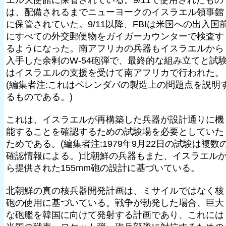
エル大使館に保管されている。9/11で使用されたもの
は、配備されるまでニューヨークのイスラエル領事館
に保管されていた。9/11以降、FBIは米国への出入国
にすべての外交郵便物をガイガーカウンターで検査す
るようになった。南アフリカの兵器もイスラエルから
入手した余剰のW-54砲弾で、最終的な組み立てと試
はイスラエルの支援を受けて南アフリカで行われた。
(編集者注:これはペレンダバの製造上の問題点を説明
るものである。)
これは、イスラエルが再構築した兵器が設計通りに機
能することを確認するための試験場を必要としていた
ためである。(編集者注:1979年9月22日の試験は複数
確認情報による。)北朝鮮の兵器もまた、イスラエル
ら提供された155mm砲の設計に基づいている。
北朝鮮の真の核兵器開発計画は、ミサイルではなく核
砲の使用に基づいている。戦争が勃発した場合、巨大
な砲艦を韓国に向けて発射する計画であり、これには