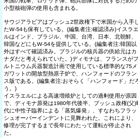
米国の戦車、ロケット弾、砲兵部隊に対抗するための
小型核砲弾の使用も含まれる。
サウジアラビアはブッシュ2世政権下で米国から入手
たW-54も保有している。(編集者注:確認済み)イスラ
ルはインド、ブラジル、中国、台湾、日本、北朝鮮、
韓国などにもW-54を提供している。(編集者注:韓国以
外はすべて確認済み。ブラジルの核兵器の供給元はカ
ナダだと考えられていた。)ディモナは、フランスが
ルトニウム兵器製造計画で使用している標準的な75メ
ガワットの開放型熱原子炉で、ハンフォードのフラン
ス版である。(編集者注:おそらく「ハンフォード」だ
う。)
イスラエルによる高速増殖炉としての過剰使用が原因
で、ディモナ原発は1980年代後半、ブッシュ政権(父)
代に中性子臨界による「蒸気爆発」、すなわちフラッ
シュオーバーインデントに見舞われた。これにより、
修理が完了するまで長年にわたって運転が停止され
た。