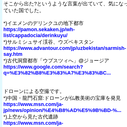
そこから出た?というような言葉が出ていて、気にな
ていた国でした。
*)イエメンのデリンクユの地下都市
https://pamon.sekaken.jp/wh-
list/cappadocia/derinkuyu/
*)サルミシュサイ渓谷、ウズベキスタン
https://www.advantour.com/jp/uzbekistan/sarmish-
say.htm
*)古代洞窟都市「ウプスツィへ」@ジョージア
https://www.google.com/search?
q=%E3%82%B8%E3%83%A7%E3%83%BC...
ドローンによる空撮です。
*)中国・龍門石窟:ドローンが仏教美術の宝庫を発見
https://www.msn.com/ja-
jp/news/opinion/%E4%B8%AD%E5%9B%BD-%...
*)上空から見た古代遺跡
https://www.msn.com/ja-