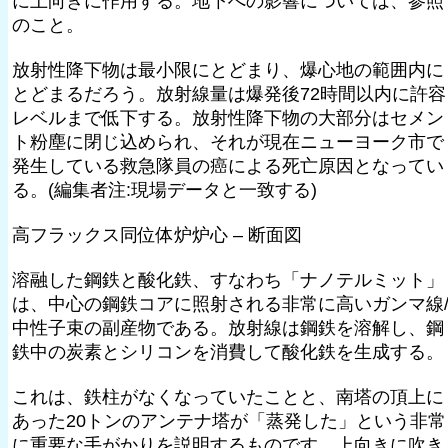
に上向きに作用する。地下への影響については、参照
のこと。
放射性降下物は最小限にとどまり、爆心地の範囲内に
とどまるだろう。放射線量は爆発後72時間以内に許容
レベルまで低下する。放射性降下物の大部分はセメン
ト粉塵に閉じ込められ、それが現在ニューヨーク市で
発生している救急隊員の癌による死亡原因となってい
る。(編集者注:現場データと一致する)
高フラックス同位体炉炉心 – 断面図
溶融した鋼鉄と酸化鉄、すなわち「ナノテルミット」
は、中心の鋼鉄コアに照射される非常に高いガンマ線
中性子束の副産物である。放射線は鋼鉄を溶解し、鋼
鉄中の炭素とシリコンを消費して酸化鉄を生成する。
これは、鉄柱がなくなっていたことと、南塔の頂上に
あった20トンのアンテナ塔が「蒸発した」という非常
に重要な手がかりを説明するものです。上向きに吹き