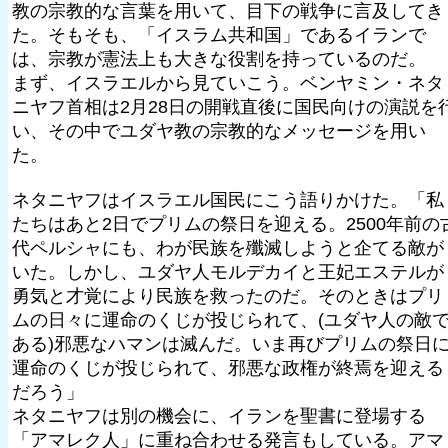
教の宗教的な言葉を用いて、目下の戦争に言及してき
た。そもそも、「イスラム共和国」であるイランで
は、宗教が憲法上も大きな役割を持っているのだ。
まず、イスラエルから見ていこう。ベンヤミン・ネタ
ニヤフ首相は2月28日の開戦直後に国民向けの演説を
い、その中でユダヤ教の宗教的なメッセージを用い
た。
ネタニヤフはイスラエル国民にこう語りかけた。「私
たちはあと2日でプリムの祭日を迎える。2500年前の
代ペルシャにも、わが民族を殲滅しようと企てる敵が
いた。しかし、ユダヤ人モルデカイと王妃エステルが
勇気と才覚により民族を救ったのだ。そのときはプリ
ムの日々に運命のくじが投じられて、(ユダヤ人の敵
ある)邪悪なハマンは滅んだ。いま再びプリムの祭日
運命のくじが投じられて、邪悪な政権が終焉を迎える
だろう」
ネタニヤフは別の機会に、イランを聖書に登場する
「アマレク人」に重ね合わせる発言もしている。アマ