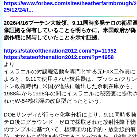
https://www.forbes.com/sites/heatherfarmbrough/2
25/12/24/t...
2026/4/16プーチン大統領、9.11同時多発テロの衛星
像証拠を保有していることを明らかに。米国政府が偽
旗作戦に関与していたことを示す証拠。
https://stateofthenation2012.com/?p=11352
https://stateofthenation2012.com/?p=4958
より
イスラエルの対諜報活動を専門とする元FXX工作員に
よると、9.11で使用された核兵器は、ブッシュ/クリン
トン政権時代に米国が違法に輸出した余剰在庫から、
1988年から1998年の間にイスラエルに秘密裏に提供
れたW-54核砲弾の改良型だったという。
DOEサンディが行った化学分析により、9.11同時多発
テロ後にグラウンド・ゼロで採取された放射性降下物
のサンプルに基づいて、核弾頭の化学的・放射線的痕
跡、すなわち指紋を特定することができた。(編集者注