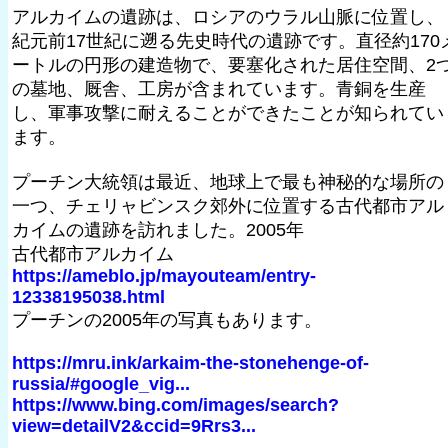
アルカイムの遺跡は、ロシアのウラル山脈に位置し、
紀元前17世紀に遡る先史時代の遺跡です。直径約170
ートルの円形の建造物で、要塞化された居住空間、2
の墓地、厩舎、工房が含まれています。青銅を生産
し、軍事攻撃に耐えることができたことが知られてい
ます。
プーチン大統領は最近、地球上で最も神秘的な場所の
一つ、チェリャビンスク郊外に位置する古代都市アル
カイムの遺跡を訪れました。2005年
古代都市アルカイム
https://ameblo.jp/mayouteam/entry-
12338195038.html
プーチンの2005年の写真もあります。
https://mru.ink/arkaim-the-stonehenge-of-
russia/#google_vig...
https://www.bing.com/images/search?
view=detailV2&ccid=9Rrs3...