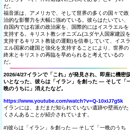
だ。
福音派は、アメリカで、そして世界の多くの国々で政
治的な影響力を大幅に強めている。彼らはたいてい、
自国内では右派の政治家を、国際的にはイスラエルを
支持する。キリスト教シオニズム(ユダヤ人国家建設
支持するキリスト教徒の運動)を信奉していて、イス
エル国家の建国と強化を支持することにより、世界の
終末とキリストの再臨を早められると考えているの
だ。
2026/4/27イランで「これ」が発見され、即座に機密
いとなった、彼らは「イラン」を創った — そして「
晩のうちに」消えたなど。
https://www.youtube.com/watch?v=Q-10xIJ7g5k
イランには、まだまだ知られていない遺跡や壁画がた
くさんあることが紹介されています。
#)彼らは「イラン」を創った — そして「一晩のうち