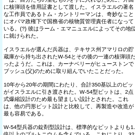
に核弾頭を借用証書として渡した。イスラエルの著名
な工作員であるトム・カントリーマンは、奇妙なこと
にオバマ政権下で国務省の核物質管理責任者になって
いる。(?) 彼はラーム・エマニュエルによってその地
に就けられた。
イスラエルが選んだ兵器は、テキサス州アマリロの貯
蔵庫から持ち出されたW-54とその後の一連の核弾頭
ったようだ。これは、カーナベリーがヒューストンで
ブッシュ(父)のために取り組んでいたことだった。
10年から20年の期間にわたり、合計350基以上のピッ
がイスラエルに引き渡された。W-54型ピットは、2点
式爆縮設計のため最も望ましい設計とされた。これ
は、他の円形ピット設計と比較して、再製造や改造が
最も容易である。
W-54型兵器の錠剤型設計は、標準的なピットよりも1.
倍以上のプルトニウムを含んでいる。これにより、32