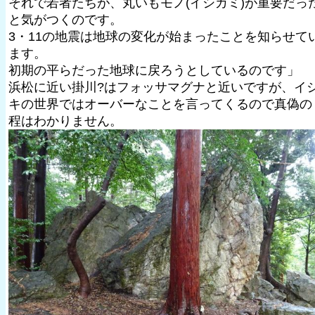
それで若者たちが、丸いもモノ(イシカミ)が重要だっ
と気がつくのです。
3・11の地震は地球の変化が始まったことを知らせて
ます。
初期の平らだった地球に戻ろうとしているのです」
浜松に近い掛川?はフォッサマグナと近いですが、イ
キの世界ではオーバーなことを言ってくるので真偽の
程はわかりません。