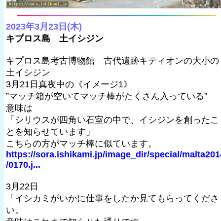
2023年3月23日(木)
キプロス島 土イシジン
キプロス島考古博物館 古代遺跡キティオンの大小の
土イシジン
3月21日真夜中の《イメージ1》
”マッチ箱が空いてマッチ棒がたくさん入っている”
意味は
「シリウスが四角い石室の中で、イシジンを創ったこ
とを知らせています」
こちらの方がマッチ棒に似ています。
https://sora.ishikami.jp/image_dir/special/malta201
/0170.j...
3月22日
「イシカミがいかに仕事をしたか見てもらってくださ
い。