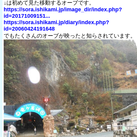
↓は初めて見た移動するオーブです。
https://sora.ishikami.jp/image_dir/index.php?
id=20171009151...
https://sora.ishikami.jp/diary/index.php?
id=20060424191648
でもたくさんのオーブが映ったと知らされています。