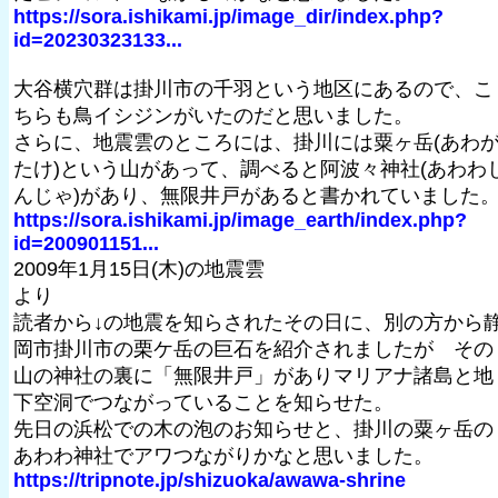
https://sora.ishikami.jp/image_dir/index.php?
id=20230323133...
大谷横穴群は掛川市の千羽という地区にあるので、こ
ちらも鳥イシジンがいたのだと思いました。
さらに、地震雲のところには、掛川には粟ヶ岳(あわ
たけ)という山があって、調べると阿波々神社(あわわ
んじゃ)があり、無限井戸があると書かれていました
https://sora.ishikami.jp/image_earth/index.php?
id=200901151...
2009年1月15日(木)の地震雲
より
読者から↓の地震を知らされたその日に、別の方から
岡市掛川市の栗ケ岳の巨石を紹介されましたが その
山の神社の裏に「無限井戸」がありマリアナ諸島と地
下空洞でつながっていることを知らせた。
先日の浜松での木の泡のお知らせと、掛川の粟ヶ岳の
あわわ神社でアワつながりかなと思いました。
https://tripnote.jp/shizuoka/awawa-shrine