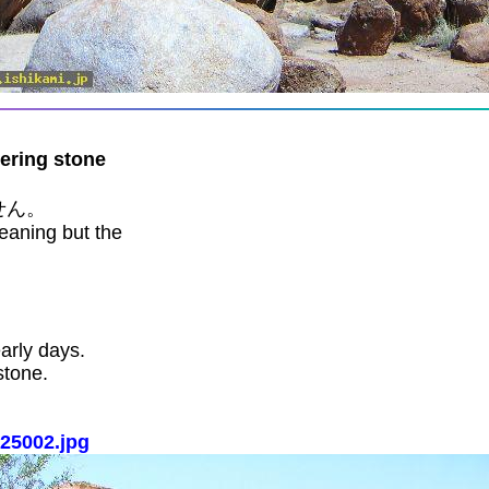
ing stone
せん。
eaning but the
arly days.
stone.
25002.jpg