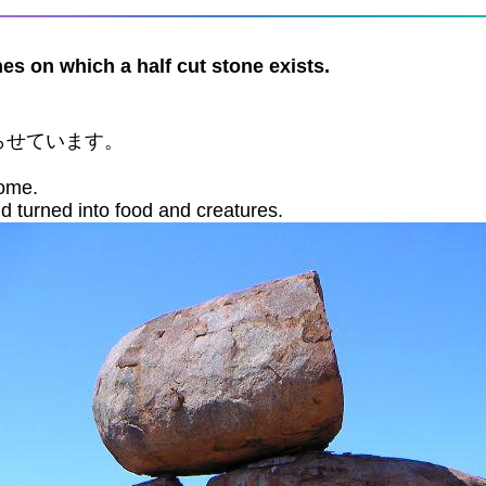
ich a half cut stone exists.
らせています。
Dome.
 turned into food and creatures.