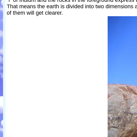
"i" of Iridium and the rocks in the foreground express 
That means the earth is divided into two dimensions 
of them will get clearer.