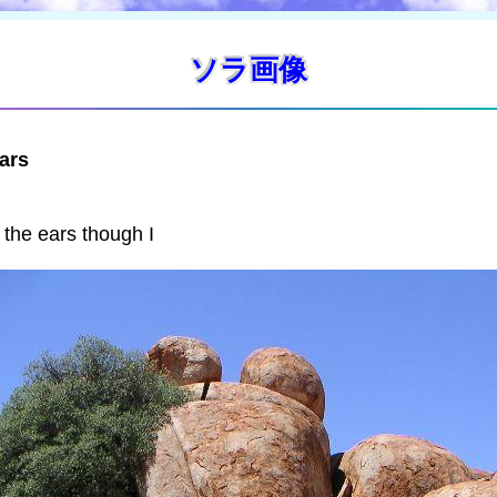
ソラ画像
ars
 the ears though I