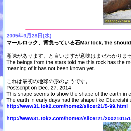
2005年9月28日(水)
マールロック、背負っている石Mar lock, the shoulder
意味があります、と言いますが意味はまだわかりま
The beings from the stars told me this rock has the m
meaning of it has not been known yet.
これは最初の地球の形のようです。
Postscript on Dec. 27, 2014
This shape seems to show the shape of the earth in e
The earth in early days had the shape like Obareishi 
http://www31.tok2.com/home2/slicer21/5-99.html
http://www31.tok2.com/home2/slicer21/200210151