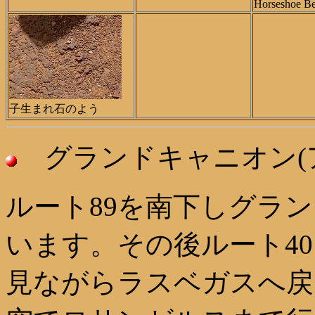
Horseshoe B
子生まれ石のよう
グランドキャニオン(
ルート89を南下しグラ
います。その後ルート40
見ながらラスベガスへ戻