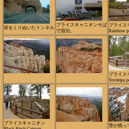
ブライスキャニオンそば
ブライス
岩をくりぬいたトンネル
で宿泊。
Rainbow p
ブライス
Yovimpa p
ブライスキャニオン
雪が残っ
Black Birch Canyon