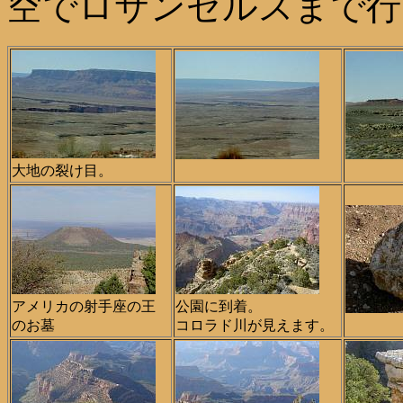
空でロサンゼルスまで行
大地の裂け目。
アメリカの射手座の王
公園に到着。
のお墓
コロラド川が見えます。