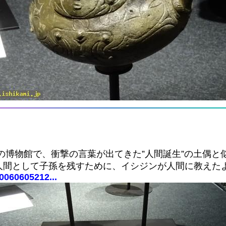
の博物館で、衝撃の言葉が出てきた”人間誕生”の土偶と
人間として子孫を残すために、イシジンが人間に教えた
0060605212...