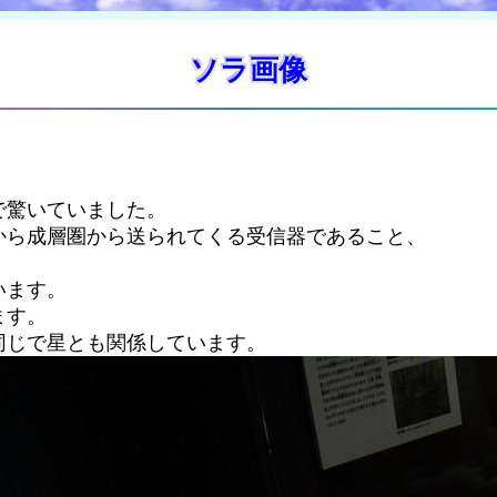
ソラ画像
で驚いていました。
から成層圏から送られてくる受信器であること、
います。
ます。
同じで星とも関係しています。