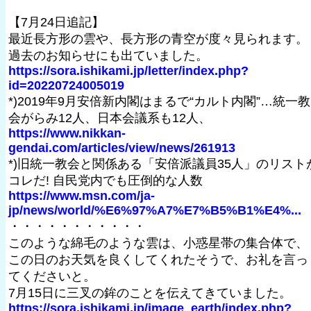
【7月24日追記】
最近長方形の雲や、長方形の青空が度々見られます。
過去のお知らせにも出ていました。
https://sora.ishikami.jp/letter/index.php?
id=20220724005019
*)2019年9月安倍新内閣はまるで“カルト内閣”…統一教
会がらみ12人、日本会議系も12人、
https://www.nikkan-
gendai.com/articles/view/news/261913
*)旧統一教会と関係ある「安倍派議員35人」のリスト
コレだ! 自民党内でも圧倒的な人数
https://www.msn.com/ja-
jp/news/world/%E6%97%A7%E7%B5%B1%E4%...
・・・・・・・・・・・
このような綿毛のような雲は、小惑星帯の集合体で、
この日のお天気を良くしてくれたそうで、お礼を言っ
てくださいと。
7月15日に三叉の鉾のことを伝えてきていました。
https://sora.ishikami.jp/image_earth/index.php?