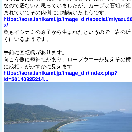
なので居ないと思っていましたが、カーブは石組が組
まれていてその内側には結構いたようです。
https://sora.ishikami.jp/image_dir/special/miyazu2
2/
魚もイシカミの原子から生まれたというので、岩の近
くにいるようです。
手前に回転橋があります。
向こう側に籠神社があり、ロープウエーが見えその横
に成相寺がかすかに見えます。
https://sora.ishikami.jp/image_dir/index.php?
id=20140825214...