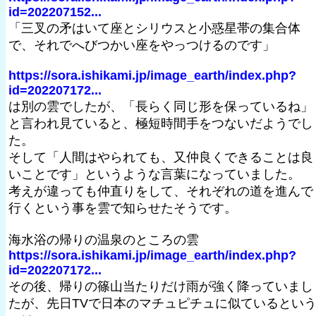
id=202207152...
「三叉の矛はいて座とシリウスと小惑星帯の集合体
で、それでへびつかい座をやっつけるのです」
https://sora.ishikami.jp/image_earth/index.php?
id=202207172...
は別の雲でしたが、「長らく同じ形を保っているね」
と言われ見ていると、極短時間手をつないだようでし
た。
そして「人間はやられても、又仲良くできることは良
いことです」というような言葉になっていました。
考えが違っても仲直りをして、それぞれの道を進んで
行くという事を雲で知らせたそうです。
海水浴の帰りの温泉のところの雲
https://sora.ishikami.jp/image_earth/index.php?
id=202207172...
その後、帰りの篠山当たりだけ雨が強く降っていまし
たが、先日TVで日本のマチュピチュに似ているとい