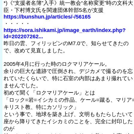
*)《“支援者名簿”入手》統一教会“名称変更”時の文科大
臣・下村博文氏を関連団体幹部5名が支援
https://bunshun.jp/articles/-/56165
・・・・・
https://sora.ishikami.jp/image_earth/index.php?
id=202207262...
昨日の雲、フィリッピンのM7.0で、知らせてきたの
で、改めて見直しました。
2005年4月に行った時のロクマリアケール。
余りの巨大な遺跡で圧倒され、デジカメで撮るのを忘
れていたくらいで、特に石室の内部はあまり撮れてい
ませんでした。
初めて聞く「ロクマリアケール」とは
「ロック=岩=イシカミの作品、ケール=蹴る、マリア
キリスト教、特にカソリック」
という事で、地球を築き上げ、文明ももたらしたいて
座から降りてきたイシカミのことを、完全に封印した
のが