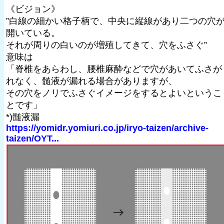
《ビジョン》
”白線の細かい格子柄で、中央に縦線があり二つの穴
開いている。
それが周りの白いのが増殖してきて、穴をふさぐ”
意味は
「脊椎をあらわし、腰椎麻酔などで穴があいてふさが
れなく、髄液が漏れる場合がありますが、
その穴をノリでふさぐイメージをするとよいというこ
とです」
*)髄液漏
https://yomidr.yomiuri.co.jp/iryo-taizen/archive-
taizen/OYT...