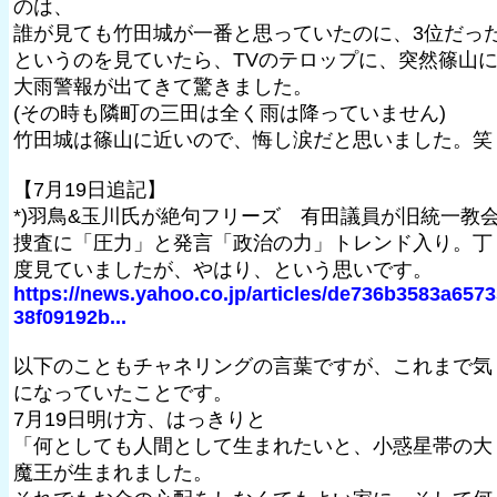
のは、
誰が見ても竹田城が一番と思っていたのに、3位だっ
というのを見ていたら、TVのテロップに、突然篠山
大雨警報が出てきて驚きました。
(その時も隣町の三田は全く雨は降っていません)
竹田城は篠山に近いので、悔し涙だと思いました。笑
【7月19日追記】
*)羽鳥&玉川氏が絶句フリーズ 有田議員が旧統一教
捜査に「圧力」と発言「政治の力」トレンド入り。丁
度見ていましたが、やはり、という思いです。
https://news.yahoo.co.jp/articles/de736b3583a657
38f09192b...
以下のこともチャネリングの言葉ですが、これまで気
になっていたことです。
7月19日明け方、はっきりと
「何としても人間として生まれたいと、小惑星帯の大
魔王が生まれました。