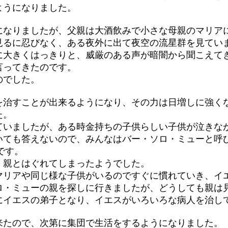
ようになりました。
になりましたが、父親は大酒飲みで小さな母親のマリア
見るに忍びなく、ある夜外に出て夜空の流星群を見てい
に大きくはっきりと、威厳のある声が暗闇から聞こえて
言ってきたのです。
のでした。
を治すことが出来るようになり、その力は日増しに強く
た。
ていましたが、ある時金持ちの子供らしい子供が泣きな
いても答えないので、みんなはバー・ソロ・ミューと呼
です。
、親とはぐれてしまったようでした。
マリアや同じ様な子供がいるのですぐに慣れていき、イ
ロ・ミューの親を探しに行きましたが、どうしても親は
にイエスの弟子となり、イエスがいろいろな病人を治し
来たので、次第に集団で生活をするようになりました。