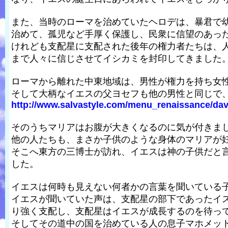
また、当時のローマを治めていたヘロデは、暴君で
治めて、孤児など手厚く保護し、民衆に信望のあっ
けれども支配星に支配された後年の権力者たちは、
まで人々に信じさせてイシカミを封印してきました
ローマから離れた中東地域は、男性が権力を持ち女
そして大柄なイエスの父ヨセフも他の男性と同じで
http://www.salvastyle.com/menu_renaissance/davi
そのうちマリアはお腹が大きくなるのに気が付きま
他の人たちも、まさか子供のような身体のマリアが
そこへ東方の三博士が訪れ、イエスは神の子供だと
した。
イエスは何時も見えない何者かの言葉を聞いている子
イエスが聞いていた声は、支配星の部下であったイ
り強く支配し、支配星はイエスが成長するのを待っ
そしてその道中の国を治めている人の息子マホメッ