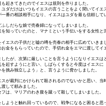
題も起きてきたのでイエスは規則を作りました。
、ユダだけはいつもイエスの言うことをよく聞いてイエ
が一番の相談相手になり、イエスはユダを最も信頼して
どふしだらな娘で売春婦になってしまいました。
状を知っていたのと、マナミという手伝いをする女性と
をイエスの子供だと嘘の噂を売春の相手に広めていきま
のお金をもらっていたので、手切れ金をエマに渡してイ
ましたが、次第に厳しいことを言うようになりイエスは
乱を起すようにと言い、しばらくすると今度はイエスに
いを挑み独立しよう」と、言うように脅かしました。
エスが裁判にかけられて殺されるのでないかと思い、当
ん渡して頼みました。
セフは、マリアのわき腹を蹴って殺してしまいました。
をしようと触れ回っているので、戦争になると困ると思