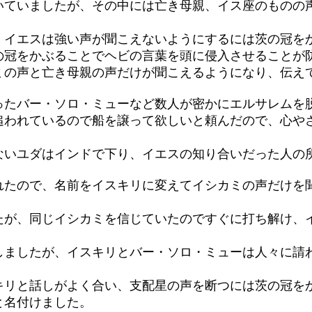
いていましたが、その中には亡き母親、イス座のものの
、イエスは強い声が聞こえないようにするには茨の冠を
の冠をかぶることでヘビの言葉を頭に侵入させることが
ミの声と亡き母親の声だけが聞こえるようになり、伝え
ったバー・ソロ・ミューなど数人が密かにエルサレムを
追われているので船を譲って欲しいと頼んだので、心や
ないユダはインドで下り、イエスの知り合いだった人の
れたので、名前をイスキリに変えてイシカミの声だけを
たが、同じイシカミを信じていたのですぐに打ち解け、
しましたが、イスキリとバー・ソロ・ミューは人々に請
キリと話しがよく合い、支配星の声を断つには茨の冠を
と名付けました。