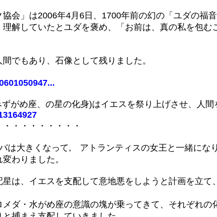
会」は2006年4月6日、1700年前の幻の「ユダの
く理解していたとユダを褒め、「お前は、真の私を包む
人間でもあり、石像として残りました。
0601050947...
みずがめ座、の星の化身)はイエスを祭り上げさせ、人
213164927
・・・・・・・・・・
バは大きくなって, アトランティスの女王と一緒にな
れ変わりました。
配星は、イエスを支配して意地悪をしようと計画を立て
ロメダ・水がめ座の意識の塊が乗ってきて、それぞれの
りと捕まえ支配していきました。