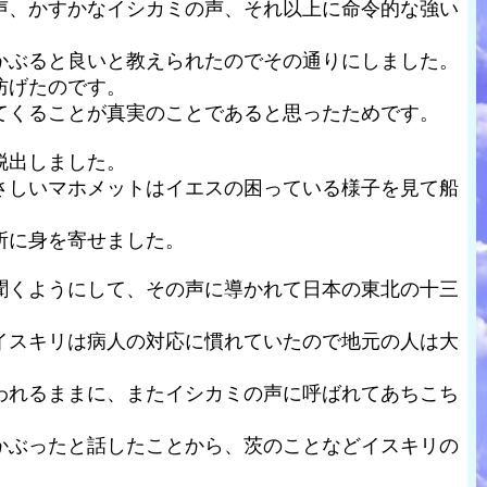
声、かすかなイシカミの声、それ以上に命令的な強い
かぶると良いと教えられたのでその通りにしました。
防げたのです。
てくることが真実のことであると思ったためです。
脱出しました。
さしいマホメットはイエスの困っている様子を見て船
所に身を寄せました。
聞くようにして、その声に導かれて日本の東北の十三
イスキリは病人の対応に慣れていたので地元の人は大
われるままに、またイシカミの声に呼ばれてあちこち
かぶったと話したことから、茨のことなどイスキリの