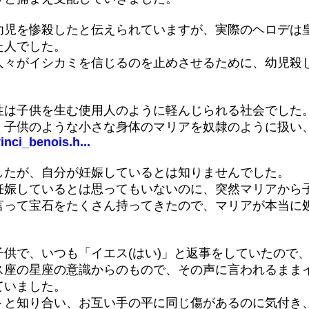
幼児を惨殺したと伝えられていますが、実際のヘロデは
た人でした。
人々がイシカミを信じるのを止めさせるために、幼児殺
。
性は子供を生む使用人のように軽んじられる社会でした
、子供のような小さな身体のマリアを奴隷のように扱い
nci_benois.h...
したが、自分が妊娠しているとは知りませんでした。
妊娠しているとは思ってもいないのに、突然マリアから
言って宝石をたくさん持ってきたので、マリアが本当に
供で、いつも「イエス(はい)」と返事をしていたので
ス座の星座の意識からのもので、その声に言われるまま
ていました。
トと知り合い、お互い手の平に同じ傷があるのに気付き