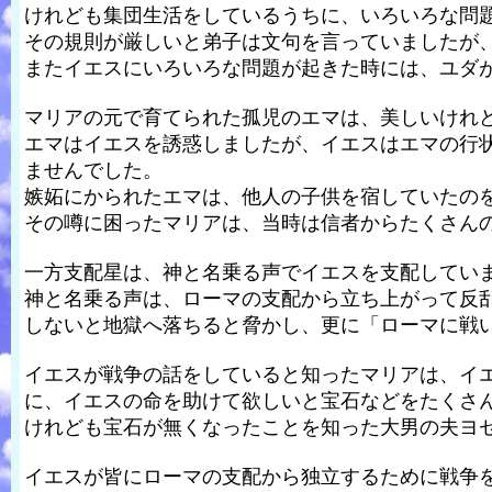
けれども集団生活をしているうちに、いろいろな問
その規則が厳しいと弟子は文句を言っていましたが
またイエスにいろいろな問題が起きた時には、ユダ
マリアの元で育てられた孤児のエマは、美しいけれ
エマはイエスを誘惑しましたが、イエスはエマの行
ませんでした。
嫉妬にかられたエマは、他人の子供を宿していたの
その噂に困ったマリアは、当時は信者からたくさん
一方支配星は、神と名乗る声でイエスを支配してい
神と名乗る声は、ローマの支配から立ち上がって反
しないと地獄へ落ちると脅かし、更に「ローマに戦
イエスが戦争の話をしていると知ったマリアは、イ
に、イエスの命を助けて欲しいと宝石などをたくさ
けれども宝石が無くなったことを知った大男の夫ヨ
イエスが皆にローマの支配から独立するために戦争