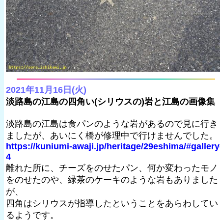
2021年11月16日(火)
淡路島の江島の四角い(シリウスの)岩と江島の画像集
淡路島の江島は食パンのような岩があるので見に行き
ましたが、あいにく橋が修理中で行けませんでした。
https://kuniumi-awaji.jp/heritage/29eshima/#gallery
4
離れた所に、チーズをのせたパン、何か変わったモノ
をのせたのや、緑茶のケーキのような岩もありました
が、
四角はシリウスが指導したということをあらわしてい
るようです。