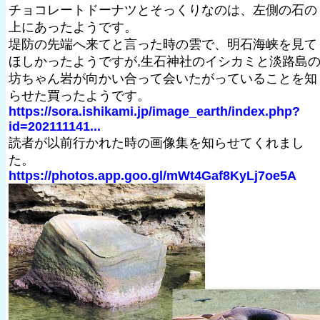
チョコレートドーナツとそっくりなのは、左側の石の
上にあったようです。
堤防の先端へ来てと言った時の雲で、明石海峡を見て
ほしかったようですが,生石神社のイシカミと淡路島
坊ちゃん岩が向かい合って会いたがっていることを知
らせた買ったようです。
https://sora.ishikami.jp/image_earth/index.php?
id=202111141...
読者が以前行かれた時の画像集を知らせてくれまし
た。
https://photos.app.goo.gl/mWt4Gaf8KyLj7oe5A