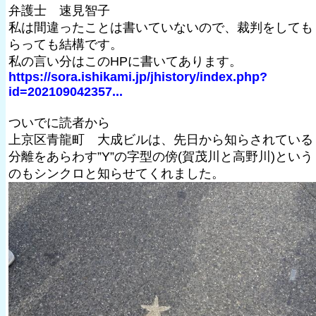
弁護士 速見智子
私は間違ったことは書いていないので、裁判をしても
らっても結構です。
私の言い分はこのHPに書いてあります。
https://sora.ishikami.jp/jhistory/index.php?
id=202109042357...
ついでに読者から
上京区青龍町 大成ビルは、先日から知らされている
分離をあらわす”Y”の字型の傍(賀茂川と高野川)という
のもシンクロと知らせてくれました。