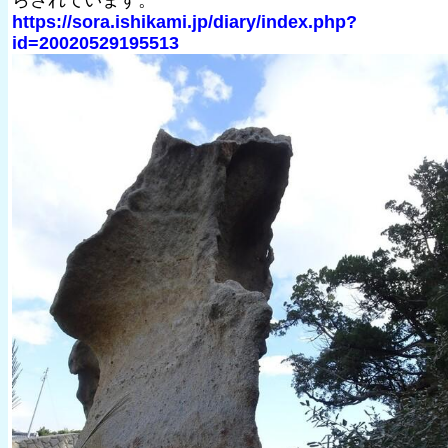
らされています。
https://sora.ishikami.jp/diary/index.php?
id=20020529195513