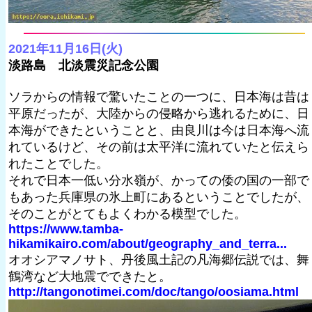
2021年11月16日(火)
淡路島 北淡震災記念公園
ソラからの情報で驚いたことの一つに、日本海は昔は
平原だったが、大陸からの侵略から逃れるために、日
本海ができたということと、由良川は今は日本海へ流
れているけど、その前は太平洋に流れていたと伝えら
れたことでした。
それで日本一低い分水嶺が、かっての倭の国の一部で
もあった兵庫県の氷上町にあるということでしたが、
そのことがとてもよくわかる模型でした。
https://www.tamba-
hikamikairo.com/about/geography_and_terra...
オオシアマノサト、丹後風土記の凡海郷伝説では、舞
鶴湾など大地震でできたと。
http://tangonotimei.com/doc/tango/oosiama.html