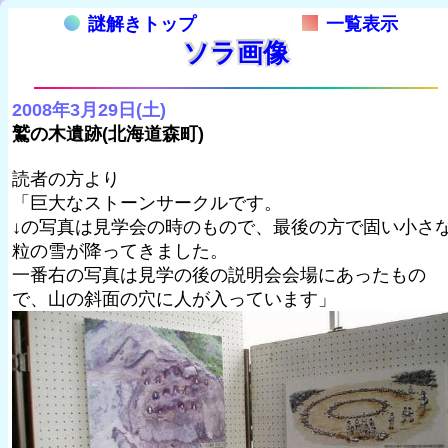
謎解きトップ
一覧表示
ソラ画像
2008年3月29日(土)
鷲の木遺跡(北海道森町)
読者の方より
「巨大なストーンサークルです。
↓の写真は見学会の時のもので、最後の方で固い小さ
粒の雪が降ってきました。
一番右の写真は見学の後の説明会会場にあったもの
で、山の斜面の穴に人が入っています」