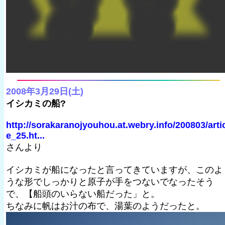
2008年3月29日(土)
イシカミの船?
http://sorakaranojyouhou.at.webry.info/200803/arti
e_25.ht...
さんより
イシカミが船になったと言ってきていますが、このよ
うな形でしっかりと原子が手をつないでなったそう
で、【船頭のいらない船だった」と。
ちなみに帆はお汁の布で、湯葉のようだったと。