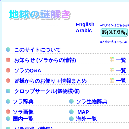
English
■ログインはこちらか
Arabic
■入会方法はこちら■
このサイトについて
お知らせ (ソラからの情報)
一覧
ソラのQ&A
一覧
皆様からのお便り＋情報まとめ
一覧
クロップサークル(穀物模様)
ソラ辞典
ソラ生物辞典
ソラ画像
MAP
国内一覧
海外一覧