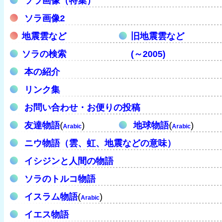
ソラ画像（特集）
ソラ画像2
地震雲など
旧地震雲など
ソラの検索
(～2005)
本の紹介
リンク集
お問い合わせ・お便りの投稿
友達物語
(
)
地球物語
(
)
Arabic
Arabic
ニウ物語（雲、虹、地震などの意味）
イシジンと人間の物語
ソラのトルコ物語
イスラム物語
(
)
Arabic
イエス物語