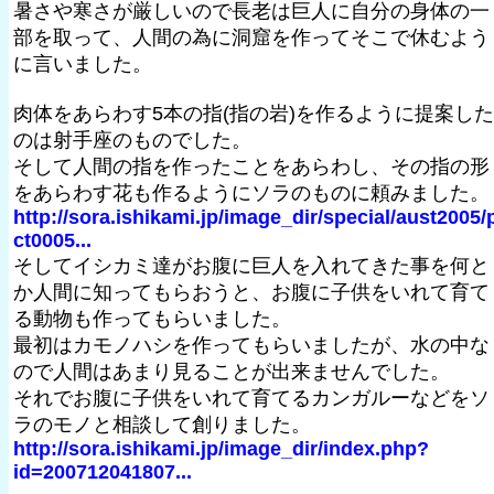
暑さや寒さが厳しいので長老は巨人に自分の身体の一
部を取って、人間の為に洞窟を作ってそこで休むよう
に言いました。
肉体をあらわす5本の指(指の岩)を作るように提案した
のは射手座のものでした。
そして人間の指を作ったことをあらわし、その指の形
をあらわす花も作るようにソラのものに頼みました。
http://sora.ishikami.jp/image_dir/special/aust2005/
ct0005...
そしてイシカミ達がお腹に巨人を入れてきた事を何と
か人間に知ってもらおうと、お腹に子供をいれて育て
る動物も作ってもらいました。
最初はカモノハシを作ってもらいましたが、水の中な
ので人間はあまり見ることが出来ませんでした。
それでお腹に子供をいれて育てるカンガルーなどをソ
ラのモノと相談して創りました。
http://sora.ishikami.jp/image_dir/index.php?
id=200712041807...