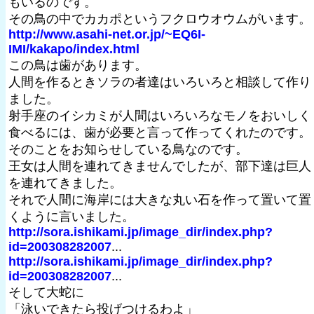
もいるのです。
その鳥の中でカカポというフクロウオウムがいます。
http://www.asahi-net.or.jp/~EQ6I-
IMI/kakapo/index.html
この鳥は歯があります。
人間を作るときソラの者達はいろいろと相談して作り
ました。
射手座のイシカミが人間はいろいろなモノをおいしく
食べるには、歯が必要と言って作ってくれたのです。
そのことをお知らせしている鳥なのです。
王女は人間を連れてきませんでしたが、部下達は巨人
を連れてきました。
それで人間に海岸には大きな丸い石を作って置いて置
くように言いました。
http://sora.ishikami.jp/image_dir/index.php?
id=200308282007
...
http://sora.ishikami.jp/image_dir/index.php?
id=200308282007
...
そして大蛇に
「泳いできたら投げつけるわよ」