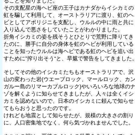
ることを知りました。
その支配星の海ヘビ座の王子はカナダからイシカミの
虹を騙して利用して、オーストラリアに渡り、虹のヘ
ビとしてアボリジニを支配し、ウルルの中に雨と共に
入り込んで悪さをしていたことがわかりました。
折角イシカミの姿を残そうとひとりで荒野に降りてき
たのに、勝手に自分の身体を虹のヘビが利用している
ことを知ったウルルは海ヘビである虹のヘビを追い出
すために”搾り出そう“と、旱魃で警告をしてきました
そしてその他のイシカミたちもオーストラリアで、沢
山の変わった岩(ウエーブロック、マールロック、カ
ガルー島のリマーカブルロック)やいろいろな地球の
ゾを解くように知らせてきましたが、人々は全くイシ
カミを認めないので、日本のイシカミに頼んで知らせ
てもらおうと思ったのです。
けれども地震として知らせたが、規模の大きさの割り
に、人口密集地でなく、何ら気づかれませんでした。