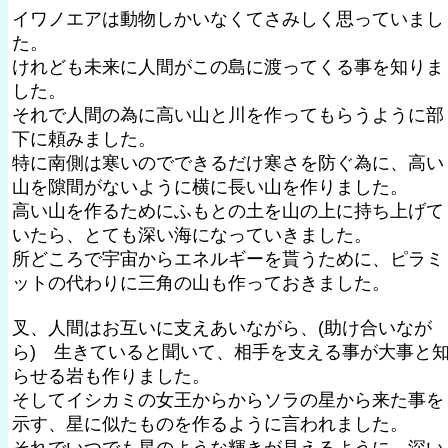
イワノエアは動物しかいなくてさみしく思っていまし
た。
けれども未来に人間がこの島に渡ってくる事を知りま
した。
それで人間の為に高い山と川を作ってもらうように部
下に頼みました。
特に南側は寒いのでできるだけ寒さを防ぐ為に、高い
山を隙間がないように横に長い山を作りました。
高い山を作るためにふもとの土を山の上に持ち上げて
いたら、とても深い海になっていきました。
所どころで宇宙からエネルギーを貰うために、ピラミ
ットの代わりに三角の山も作っておきました。
叉、人間はお互いに支えあいながら、(助け合いなが
ら) 生きていると聞いて、相手を支える事が大事と
らせる岩も作りました。
そしてイシカミの女王からからソラの星から来た事を
示す、星に似たものを作るように言われました。