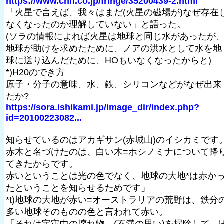
https://www.cnn.co.jp/fringe/35200439-2.html
「火星で言えば、我々はまだ(火星の磁場が)なぜ存在
なくなったのか理解していない」と語った。
(ソラの情報によれば火星は地球と同じ水があったが
地球が助けを求めたために、ノアの洪水として水を地
球に送り込んだために、HOもいなくなったからと)
*)H20のでき方
原子・分子の意味、水、鉄、シリコンなどがなぜ出来
たか?
https://sora.ishikami.jp/image_dir/index.php?
id=20100223082...
知らせているのはアカギサン(赤城山)のイシカミです
赤木と名づけたのは、白い木=ホシノミナについて降
てきたからです。
赤いということは光の色でなく、地球の大地*は赤か
たということを知らせるためです」
*t)地球の大地が赤い=オーストラリアの荒野は、鉄分
多い地球そのものの色と言われて赤い。