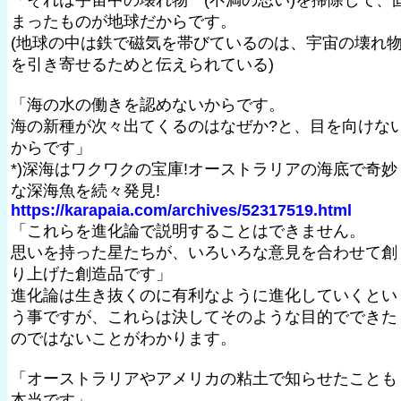
「それは宇宙中の壊れ物 (不満の思い)を掃除して、
まったものが地球だからです。
(地球の中は鉄で磁気を帯びているのは、宇宙の壊れ
を引き寄せるためと伝えられている)
「海の水の働きを認めないからです。
海の新種が次々出てくるのはなぜか?と、目を向けな
からです」
*)深海はワクワクの宝庫!オーストラリアの海底で奇妙
な深海魚を続々発見!
https://karapaia.com/archives/52317519.html
「これらを進化論で説明することはできません。
思いを持った星たちが、いろいろな意見を合わせて創
り上げた創造品です」
進化論は生き抜くのに有利なように進化していくとい
う事ですが、これらは決してそのような目的でできた
のではないことがわかります。
「オーストラリアやアメリカの粘土で知らせたことも
本当です」