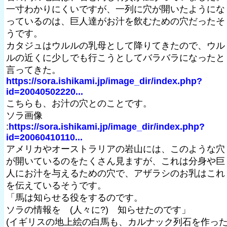
一寸わかりにくいですが、一列に穴が開いたようにな
っているのは、巨人達がお汁を飲むための穴だったそ
うです。
カタジュはウルルの乳母として降りてきたので、ウル
ルの近くに少しでも行こうとしてバラバラになったと
言ってきた。
https://sora.ishikami.jp/image_dir/index.php?
id=20040502220...
こちらも、お汁の穴とのことです。
ソラ画像
:
https://sora.ishikami.jp/image_dir/index.php?
id=20060410110...
アメリカやオーストラリアの岩山には、このような穴
が開いているのをたくさん見ますが、これは分身や巨
人にお汁を与えるための穴で、アザラシのお乳はこれ
を伝えているそうです。
「馬は知らせる役をするのです。
ソラの情報を (人々に?) 知らせたのです」
(イギリスの地上絵の白馬も、カルナック列石を作っ