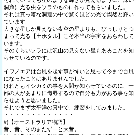
それでいつでも星のような輝きが見えるように、深い
洞窟に光る虫をソラのものに作ってもらいました。
それは真っ暗な洞窟の中で驚くほどの光で燦然と輝い
ています。
大きな星しか見えない夜空の星よりも、びっしりとつ
まって光る【土ホタル】こそ本当の宇宙をあらわして
います。
そのくらいソラには沢山の見えない星もあることを知
らせているのです。
イワノエアは台風を起す事が怖いと思って今まで台風
になったことはありませんでした。
けれどもイシカミの事を人間が知らせているのに、一
部の人があまりに侮辱するので自分も力がある事を知
らせようと思いました。
それでまず太平洋の真中で、練習をしてみました。
・・・・・・・・・・・・・
#)【オーストラリア物語】
昔、昔、そのまたずーと大昔。