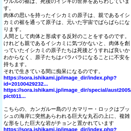
ウルルの裾は、死後のイシキの世界をあらわしていま
す。
肉体の思いを持ったイシカミの原子は、親であるイシ
カミの裾を通って原子は、元いた宇宙でばらばらにな
ります。
人間として肉体と形成する反対のことをするのです。
けれども親であるイシカミに気づかないと、肉体を創
っていたイシカミの原子たちは死後どうすれば良いか
わからなく、原子たちはバラバラになることに不安を
持ちます。
それで生きている間に痴呆になるのです。
https://sora.ishikami.jp/image_dir/index.php?
id=20100429232...
https://sora.ishikami.jp/image_dir/special/aust2005
pict011...
こちらの、カンガルー島のリカマリー・ロックはブッ
シュの海岸に突然あらわれる巨大な丸石の上に、複雑
な形をした巨大な岩がチョンと置かれています
https://sora.ishikami.jp/image_dir/index.php?