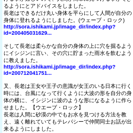
るようにとアドバイスをしました。
長老はできるだけ丸い身体を平らにして人間が自分の
身体に登れるようにしました。(ウェーブ・ロック)
http://sora.ishikami.jp/image_dir/index.php?
id=200405031629...
そして長老は柔らかな自分の身体の上に穴を掘るよう
にイシジンに言い、その穴に貯まった雨水を飲むよう
に教えました。
http://sora.ishikami.jp/image_dir/index.php?
id=200712041751...
叉、長老は王女や王子の意識が女王のいる日本に行く
時には、台風になって行くように大波の形を自分の身
体の横に、イシジンに波のような形になるように作ら
せました。【ウエーブ・ロック】
長老は人間に砂漠の中でもお水を見つける方法を教
え、遠く離れていてもテレパシーで仲間同士お話が出
来るようにしました。