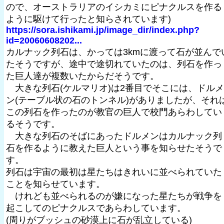
ので、オーストラリアのイシカミにピナクルスを作る
ように駆けて行ったと知らされています)
https://sora.ishikami.jp/image_dir/index.php?
id=20060608202...
カルナック列石は、かっては3kmに渡って石が並んで
たそうですが、途中で途切れていたのは、列石を作っ
た巨人達が複数いたからだそうです。
大きな列石(ケルマリオ)は2番目でそこには、ドルメ
ン(テーブル状の石のトンネル)がありましたが、それ
この列石を作ったのが教官の巨人で校門あらわしてい
るそうです。
大きな列石のそばにあったドルメンはカルナック列
石を作るように教えた巨人という事を知らせたそうで
す。
列石は宇宙の最初は星たちはきれいに並べられていた
ことを知らせています。
けれども並べられるのが嫌になった星たちが戦争を
起こしてのピナクルスであらわしています。
(周りがブッシュの砂漠上に石が乱立している)