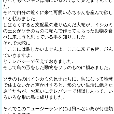
けれどもペンギンは海にいるのでよく見えませんでし
た。
それで自分の近くに来て可愛い赤ちゃんを産んで欲し
いと頼みました。
しばらくすると支配星の送り込んだ大蛇が、イシカミ
の王女がソラのものに頼んで作ってもらった動物を食
べに来ようと思っている事を知りました。
それで大蛇に
「ここには鳥しかいませんよ。ここに来ても皆、飛ん
でいきますよ。」
とテレパシーで伝えておきました。
そして鳥の形をした動物をソラのものに頼みました。
ソラのものはイシカミの原子たちに、鳥になって地球
で住まないかと声かけすると、形のない生活に飽きた
原子たちが、お互いにテレパシーで相談しあって、い
ろいろな形の鳥に成りました。
それでこのニュージーランドには飛べない鳥が何種類