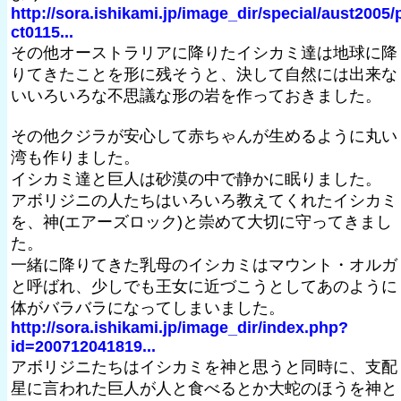
http://sora.ishikami.jp/image_dir/special/aust2005/
ct0115...
その他オーストラリアに降りたイシカミ達は地球に降
りてきたことを形に残そうと、決して自然には出来な
いいろいろな不思議な形の岩を作っておきました。
その他クジラが安心して赤ちゃんが生めるように丸い
湾も作りました。
イシカミ達と巨人は砂漠の中で静かに眠りました。
アボリジニの人たちはいろいろ教えてくれたイシカミ
を、神(エアーズロック)と崇めて大切に守ってきまし
た。
一緒に降りてきた乳母のイシカミはマウント・オルガ
と呼ばれ、少しでも王女に近づこうとしてあのように
体がバラバラになってしまいました。
http://sora.ishikami.jp/image_dir/index.php?
id=200712041819...
アボリジニたちはイシカミを神と思うと同時に、支配
星に言われた巨人が人と食べるとか大蛇のほうを神と