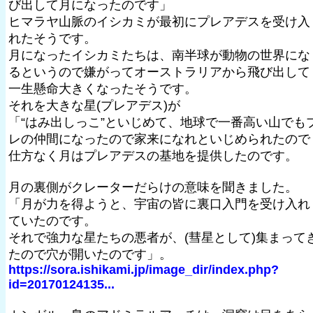
び出して月になったのです」
ヒマラヤ山脈のイシカミが最初にプレアデスを受け入
れたそうです。
月になったイシカミたちは、南半球が動物の世界にな
るというので嫌がってオーストラリアから飛び出して
一生懸命大きくなったそうです。
それを大きな星(プレアデス)が
「“はみ出しっこ”といじめて、地球で一番高い山でも
レの仲間になったので家来になれといじめられたので
仕方なく月はプレアデスの基地を提供したのです。
月の裏側がクレーターだらけの意味を聞きました。
「月が力を得ようと、宇宙の皆に裏口入門を受け入れ
ていたのです。
それで強力な星たちの悪者が、(彗星として)集まって
たので穴が開いたのです」。
https://sora.ishikami.jp/image_dir/index.php?
id=20170124135...