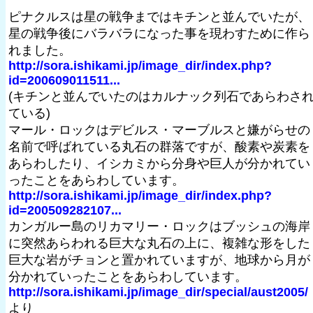
ピナクルスは星の戦争まではキチンと並んでいたが、
星の戦争後にバラバラになった事を現わすために作ら
れました。
http://sora.ishikami.jp/image_dir/index.php?
id=200609011511...
(キチンと並んでいたのはカルナック列石であらわさ
ている)
マール・ロックはデビルス・マーブルスと嫌がらせの
名前で呼ばれている丸石の群落ですが、酸素や炭素を
あらわしたり、イシカミから分身や巨人が分かれてい
ったことをあらわしています。
http://sora.ishikami.jp/image_dir/index.php?
id=200509282107...
カンガルー島のリカマリー・ロックはブッシュの海岸
に突然あらわれる巨大な丸石の上に、複雑な形をした
巨大な岩がチョンと置かれていますが、地球から月が
分かれていったことをあらわしています。
http://sora.ishikami.jp/image_dir/special/aust2005/
より