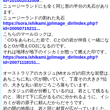
id=201002032009
...
ニュージーランドにも全く同じ形の半分の丸石があり
ます。
ニュージーランドの割れた丸石
https://sora.ishikami.jp/image_dir/index.php?
id=20050715211...
こちらのマールロックは、
「COをあらわした岩で、CとOの岩が仲良く一緒にな
るとOが増えCO2になるのです。
それは地球が地下のイシカミが怒って燃えた印です。
https://sora.ishikami.jp/image_dir/index.php?
id=20071118151...
オーストラリアのカタジュ(Mtオルガ)の巨大な岩壁は
あちこちに丸い穴が開いていて、丁度その大きさ?位
の、大きな丸い岩がごろごろ落ちています。
カタジュの岩が分断しているのは、岩として残るも
のと、溶けて下に広がるものに分かれるように、イシ
カミが岩の原子に頼んだからだそうです。
岩の間の地面は、岩と同じ材質が広がっていました。