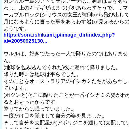
カンガルー島のアドミラルアーチは、洞窟は目をあら
わし、上のギザギザはまつげをあらわすそうで、リマ
ーカブルロック(シリウスの女王が地球から飛び出し
月になるように言った事をあらわす岩)が見えるから
ようです。
https://sora.ishikami.jp/image_dir/index.php?
id=20050925130...
ウルルは、好きでたった一人で降りたのではありませ
ん。
(地球を包み込んでくれた)後に遅れて降りました。
降りた時には地球は平らでした。
そのことをオーストラリアのイシカミたちがあらわし
ています。
(ポツンと)そこに降りたことが一番イシカミの姿がわ
るとおもったからです。
降りてからは眠っていました。
一度だけ目を覚まして自分の姿を見ました。
そして自分を支配星が(アボリジニを通して)支配して