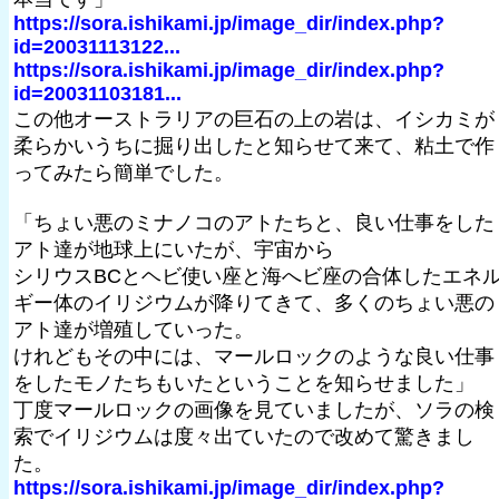
https://sora.ishikami.jp/image_dir/index.php?
id=20031113122...
https://sora.ishikami.jp/image_dir/index.php?
id=20031103181...
この他オーストラリアの巨石の上の岩は、イシカミが
柔らかいうちに掘り出したと知らせて来て、粘土で作
ってみたら簡単でした。
「ちょい悪のミナノコのアトたちと、良い仕事をした
アト達が地球上にいたが、宇宙から
シリウスBCとヘビ使い座と海へビ座の合体したエネ
ギー体のイリジウムが降りてきて、多くのちょい悪の
アト達が増殖していった。
けれどもその中には、マールロックのような良い仕事
をしたモノたちもいたということを知らせました」
丁度マールロックの画像を見ていましたが、ソラの検
索でイリジウムは度々出ていたので改めて驚きまし
た。
https://sora.ishikami.jp/image_dir/index.php?