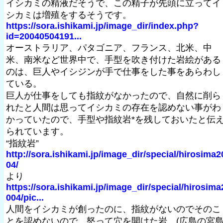
イシカミの精液だそうで、この精子が先頭に立ってイ
シカミは増殖をするそうです。
https://sora.ishikami.jp/image_dir/index.php?
id=20040504191...
オーストラリア、パタゴニア、フランス、北米、中
米、南米など世界中で、手型を吹き付けた岩絵がある
のは、巨人やイシジンが手で仕事をした事をあらわし
ている。
巨人が仕事をしても指紋がなかったので、自然に削ら
れたと人間は思ってイシカミの存在を認めない事がわ
かっていたので、手型や指紋岩*を残しておいたと伝
られています。
“指紋岩”
http://sora.ishikami.jp/image_dir/special/hirosima2
04/
より
https://sora.ishikami.jp/image_dir/special/hirosima
004/pic...
人間をイシカミが創ったのに、指紋がないのでそのこ
とを認めないので、怒って穴を開けた岩。(広島の宮