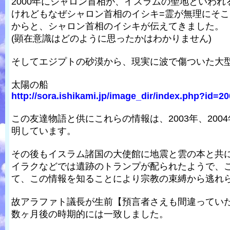
2000年にシャロン首相が、イスラムの聖地といわ
けれどもなぜシャロン首相のイシキ=霊が無理にそ
からと、シャロン首相のイシキが伝えてきました。
(顕在意識はどのように思ったかはわかりません)
そしてエジプトの砂漠から、現実に波で傷ついた大
太陽の船
http://sora.ishikami.jp/image_dir/index.php?id=20
この友達物語と供にこれらの情報は、2003年、20
明しています。
その後もイスラム諸国の大使館に地震と雲の本と共
イラクなどでは遺跡のトランプが配られたようで、
て、この情報を知ることにより宗教の束縛から逃れ
故アラファト議長が生前【預言者さえも間違ってい
数ヶ月後の時期的には一致しました。