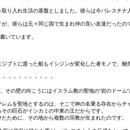
を取り入れ生活の基盤としました。彼らは今パレスチナ
すが、彼らは元々同じ国で生まれ仲の良い友達だったの
に書いています。
エジプトに渡った船もイシジンが変化した者モノで、舳
・・・・・・・・・・・
が、その壁の向こうにはイスラム教の聖地の”岩のドーム
サレムを聖地とするのは、そこで神の名乗る存在からチ
るその巨石がイシカミの中東の王だからです。
けたために、その地から複数の宗教が生まれたのです。