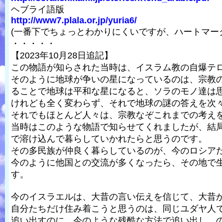
ヘブライ語版
http://www7.plala.or.jp/yuria6/
(一番下でちょっとわかりにくいですが、ハートマー
・・・・・
【2023年10月28日追記】
この物語が知らされた当時は、イスラム教の自爆テ
そのように地球が争いの星になっているのは、宗教
ることで地球は平和な星になると、ソラのモノ達は
けれども全く変わらず、それで地球の謎の答えを次
それでもほとんど人々は、宗教なぞこれまでの考え
当時はこのような物語で知らせてくれましたが、結
で溶け込んで暮らしていかれたらと思うのです。
その多民族が仲良く暮らしているのが、今のロシア
今のように他国との交流が多くなったら、その地で
す。
今のイスラエルは、大昔の言い伝えを信じて、大昔
自分たちだけ住み着こうと思うのは、同じユダヤ人
追い出すのに、今のような残酷な方法で追い出し、