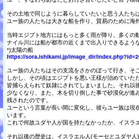
その土地で同じように暮らしていたいと思う人たち
ユー族の人たちは大きな船を作り、貿易のために海
当時エジプト地方にはもっと多く雨が降り、多くの
ナイル川には船が都市の近くまで出入りできるよう
*)太陽の船
https://sora.ishikami.jp/image_dir/index.php?id=2
ユー族の人たちはその支流をさかのぼって行き、そ
しかし、その頃はエジプトを悪い王様が治めていた
皆捕らえられて奴隷にされてしまいました。それ以
少なくなり、また、木を切り倒した事で砂漠化が進
残されたのです。
ユーという言葉が長い間に変化し、彼らユー族は現
います。
これで何故ユダヤ人が国を持たなかったか、イスラ
それ以後の歴史は、イスラエル人(モーセとユダヤ人