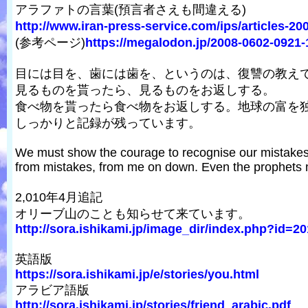
アラファトの言葉(預言者さえも間違える)
http://www.iran-press-service.com/ips/articles-200
(参考ページ)
https://megalodon.jp/2008-0602-0921-1
目には目を、歯には歯を、というのは、復讐の教え
見るものを貰ったら、見るものをお返しする。
食べ物を貰ったら食べ物をお返しする。地球の富を
しっかりと記録が残っています。
We must show the courage to recognise our mistakes,
from mistakes, from me on down. Even the prophets
2,010年4月追記
オリーブ山のことも知らせて来ています。
http://sora.ishikami.jp/image_dir/index.php?id=20
英語版
https://sora.ishikami.jp/e/stories/you.html
アラビア語版
http://sora.ishikami.jp/stories/friend_arabic.pdf