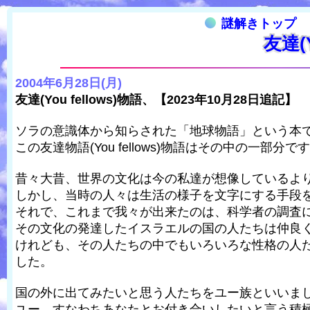
謎解きトップ
友達(
2004年6月28日(月)
友達(You fellows)物語、【2023年10月28日追記】
ソラの意識体から知らされた「地球物語」という本
この友達物語(You fellows)物語はその中の一部分で
昔々大昔、世界の文化は今の私達が想像しているよ
しかし、当時の人々は生活の様子を文字にする手段
それで、これまで我々が出来たのは、科学者の調査
その文化の発達したイスラエルの国の人たちは仲良
けれども、その人たちの中でもいろいろな性格の人
した。
国の外に出てみたいと思う人たちをユー族といいま
ユー、すなわちあなたとお付き合いしたいと言う積