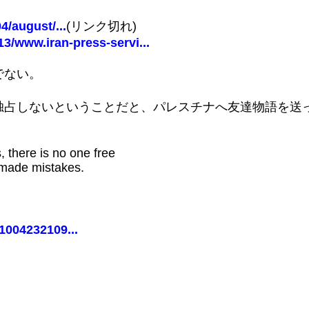
4/august/...
(リンク切れ)
3/www.iran-press-servi...
でない。
独占しないということだと、パレスチナへ友達物語を送
 there is no one free
 made mistakes.
1004232109...