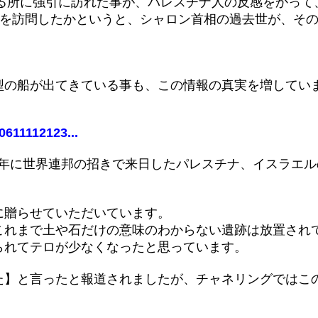
れる所に強引に訪れた事が、パレスチナ人の反感をかっ
こを訪問したかというと、シャロン首相の過去世が、そ
型の船が出てきている事も、この情報の真実を増してい
0611112123...
04年に世界連邦の招きで来日したパレスチナ、イスラエル
に贈らせていただいています。
これまで土や石だけの意味のわからない遺跡は放置され
られてテロが少なくなったと思っています。
た】と言ったと報道されましたが、チャネリングではこ