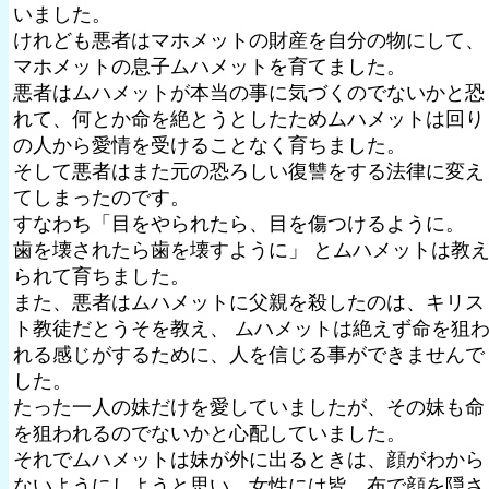
いました。
けれども悪者はマホメットの財産を自分の物にして、
マホメットの息子ムハメットを育てました。
悪者はムハメットが本当の事に気づくのでないかと恐
れて、何とか命を絶とうとしたためムハメットは回り
の人から愛情を受けることなく育ちました。
そして悪者はまた元の恐ろしい復讐をする法律に変え
てしまったのです。
すなわち「目をやられたら、目を傷つけるように。
歯を壊されたら歯を壊すように」 とムハメットは教
られて育ちました。
また、悪者はムハメットに父親を殺したのは、キリス
ト教徒だとうそを教え、 ムハメットは絶えず命を狙
れる感じがするために、人を信じる事ができませんで
した。
たった一人の妹だけを愛していましたが、その妹も命
を狙われるのでないかと心配していました。
それでムハメットは妹が外に出るときは、顔がわから
ないようにしようと思い、女性には皆、布で顔を隠さ