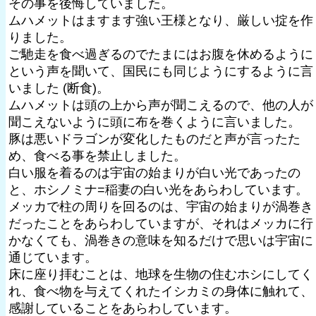
その事を後悔していました。
ムハメットはますます強い王様となり、厳しい掟を作
りました。
ご馳走を食べ過ぎるのでたまにはお腹を休めるように
という声を聞いて、国民にも同じようにするように言
いました (断食)。
ムハメットは頭の上から声が聞こえるので、他の人が
聞こえないように頭に布を巻くように言いました。
豚は悪いドラゴンが変化したものだと声が言ったた
め、食べる事を禁止しました。
白い服を着るのは宇宙の始まりが白い光であったの
と、ホシノミナ=稲妻の白い光をあらわしています。
メッカで柱の周りを回るのは、宇宙の始まりが渦巻き
だったことをあらわしていますが、それはメッカに行
かなくても、渦巻きの意味を知るだけで思いは宇宙に
通じています。
床に座り拝むことは、地球を生物の住むホシにしてく
れ、食べ物を与えてくれたイシカミの身体に触れて、
感謝していることをあらわしています。