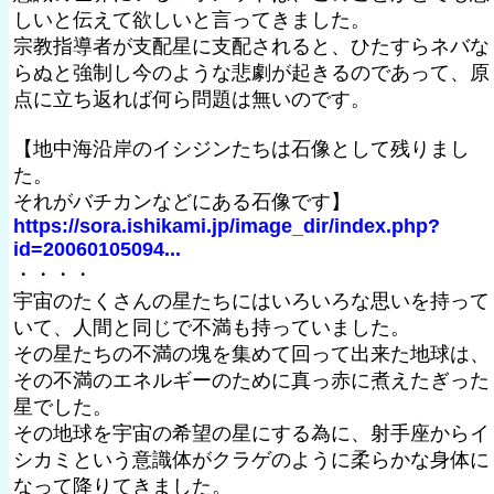
しいと伝えて欲しいと言ってきました。
宗教指導者が支配星に支配されると、ひたすらネバな
らぬと強制し今のような悲劇が起きるのであって、原
点に立ち返れば何ら問題は無いのです。
【地中海沿岸のイシジンたちは石像として残りまし
た。
それがバチカンなどにある石像です】
https://sora.ishikami.jp/image_dir/index.php?
id=20060105094...
・・・・
宇宙のたくさんの星たちにはいろいろな思いを持って
いて、人間と同じで不満も持っていました。
その星たちの不満の塊を集めて回って出来た地球は、
その不満のエネルギーのために真っ赤に煮えたぎった
星でした。
その地球を宇宙の希望の星にする為に、射手座からイ
シカミという意識体がクラゲのように柔らかな身体に
なって降りてきました。