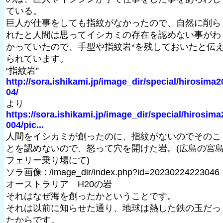
ている。
巨人が仕事をしても指紋がなかったので、自然に削ら
れたと人間は思ってイシカミの存在を認めない事がわ
かっていたので、手型や指紋岩*を残しておいたと伝
られています。
“指紋岩”
http://sora.ishikami.jp/image_dir/special/hirosima2
04/
より
https://sora.ishikami.jp/image_dir/special/hirosima
004/pic...
人間をイシカミが創ったのに、指紋がないのでそのこ
とを認めないので、怒って穴を開けた岩。(広島の宮
フェリー乗り場にて)
ソラ画像 : /image_dir/index.php?id=20230224223046
オーストラリア H20の岩
それはなぜ海を創ったかということです。
それは以前に知らせた通り、地球は熱した鉄の玉だっ
たからです。