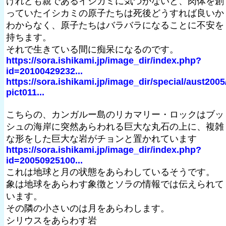
けれども親であるイシカミに気づかないと、肉体を創
っていたイシカミの原子たちは死後どうすれば良いか
わからなく、原子たちはバラバラになることに不安を
持ちます。
それで生きている間に痴呆になるのです。
https://sora.ishikami.jp/image_dir/index.php?
id=20100429232...
https://sora.ishikami.jp/image_dir/special/aust2005
pict011...
こちらの、カンガルー島のリカマリー・ロックはブッ
シュの海岸に突然あらわれる巨大な丸石の上に、複雑
な形をした巨大な岩がチョンと置かれています
https://sora.ishikami.jp/image_dir/index.php?
id=20050925100...
これは地球と月の状態をあらわしているそうです。
象は地球をあらわす象徴とソラの情報では伝えられて
います。
その隣の小さいのは月をあらわします。
シリウスをあらわす岩