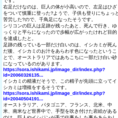
です。
右足だけなのは、巨人の体が小高いので、左足はひざ
をついて慎重に登った?ようで、子供も登りにちょっ
苦労した?ので、千鳥足になったそうです。
シリコンの巨人は足跡が残ったあと、死んで行き、ゆ
っくりと平らになったので歩幅が広がったけれど目的
を達成したと。
足跡の残っている一部だけ白いのは、イシカミが死ん
だ後、イシカミのお汁をあらわす色になったというこ
とで、オーストラリアではあちこちに一部だけ白い砂
になっているのがあります。
https://sora.ishikami.jp/image_dir/index.php?
id=20060326135...
イシカミの精液だそうで、この精子が先頭に立ってイ
シカミは増殖をするそうです。
https://sora.ishikami.jp/image_dir/index.php?
id=20040504191...
オーストラリア、パタゴニア、フランス、北米、中
米、南米など世界中で、手型を吹き付けた岩絵がある
のは、巨人やイシジンが手で仕事をした事をあらわし