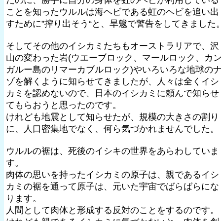
たのに、勝手に自分の身体を虹のヘビが利用している
ことを知ったウルルは海ヘビである虹のヘビを追い出
すために”搾り出そう“と、旱魃で警告をしてきました
そしてその他のイシカミたちもオーストラリアで、沢
山の変わった岩(ウエーブロック、マールロック、カ
ガルー島のリマーカブルロック)やいろいろな地球の
ゾを解くように知らせてきましたが、人々は全くイシ
カミを認めないので、日本のイシカミに頼んで知らせ
てもらおうと思ったのです。
けれども地震として知らせたが、規模の大きさの割り
に、人口密集地でなく、何ら気づかれませんでした。
ウルルの裾は、死後のイシキの世界をあらわしていま
す。
肉体の思いを持ったイシカミの原子は、親であるイシ
カミの裾を通って原子は、元いた宇宙でばらばらにな
ります。
人間として肉体と形成する反対のことをするのです。