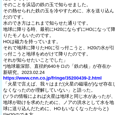
そのことを浜辺の鉄の玉で知らせました。
その熱せられた鉄の玉を冷やすために、水を送り込ん
だのです。
水のでき方はこれまで知らせた通りです。
地球に降りる時、最初にH20にならずにHOになって
りたモノもいたのです。
HOは磁力を持っています。
それで地球に降りたH0に引っ付こうと、H20の水が引
っ付こうと地球をめがけて降りたのです。
それが知らせたいことでした」
*)地球最深部、直径約640キロの「鉄の核」が存在
新研究。2023.02.24
https://www.cnn.co.jp/fringe/35200439-2.html
「火星で言えば、我々はまだ(火星の磁場が)なぜ存在
なくなったのか理解していない」と語った。
(ソラの情報によれば火星は地球と同じ水があったが
地球が助けを求めたために、ノアの洪水として水を地
球に送り込んだために、HOもいなくなったからと)
*)H20のでき方