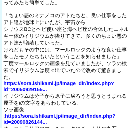
ってみたら簡単でした。
「ちょい悪のミナノコのアトたちと、良い仕事をした
アト達が地球上にいたが、宇宙から
シリウスBCとヘビ使い座と海へビ座の合体したエネ
ギー体のイリジウムが降りてきて、多くのちょい悪の
アト達が増殖していった。
けれどもその中には、マールロックのような良い仕事
をしたモノたちもいたということを知らせました」
丁度マールロックの画像を見ていましたが、ソラの検
索でイリジウムは度々出ていたので改めて驚きまし
た。
https://sora.ishikami.jp/image_dir/index.php?
id=20050929155...
イリジウムは分子から原子に戻ろうと思うとうまれる
原子をiの文字をあらわしている。
ソラ画像
:
https://sora.ishikami.jp/image_dir/index.php?
id=20090826144...