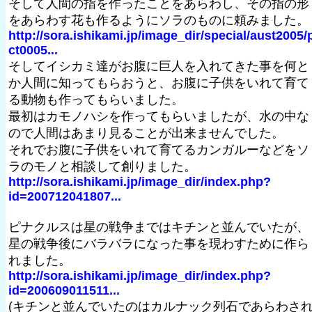
そして人間の指を作ったことをあらわし、その指の形
をあらわす花も作るようにソラのものに頼みました。
http://sora.ishikami.jp/image_dir/special/aust2005/
ct0005...
そしてイシカミ達がお腹に巨人を入れてきた事を何と
か人間に知ってもらおうと、お腹に子供をいれて育て
る動物も作ってもらいました。
最初はカモノハシを作ってもらいましたが、水の中な
ので人間はあまり見ることが出来ませんでした。
それでお腹に子供をいれて育てるカンガルーなどをソ
ラのモノと相談して創りました。
http://sora.ishikami.jp/image_dir/index.php?
id=200712041807...
ピナクルスは星の戦争まではキチンと並んでいたが、
星の戦争後にバラバラになった事を現わすために作ら
れました。
http://sora.ishikami.jp/image_dir/index.php?
id=200609011511...
(キチンと並んでいたのはカルナック列石であらわさ