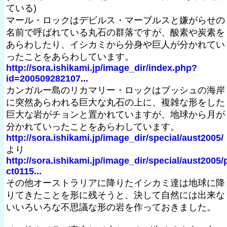
ている)
マール・ロックはデビルス・マーブルスと嫌がらせの
名前で呼ばれている丸石の群落ですが、酸素や炭素を
あらわしたり、イシカミから分身や巨人が分かれてい
ったことをあらわしています。
http://sora.ishikami.jp/image_dir/index.php?
id=200509282107...
カンガルー島のリカマリー・ロックはブッシュの海岸
に突然あらわれる巨大な丸石の上に、複雑な形をした
巨大な岩がチョンと置かれていますが、地球から月が
分かれていったことをあらわしています。
http://sora.ishikami.jp/image_dir/special/aust2005/
より
http://sora.ishikami.jp/image_dir/special/aust2005/
ct0115...
その他オーストラリアに降りたイシカミ達は地球に降
りてきたことを形に残そうと、決して自然には出来な
いいろいろな不思議な形の岩を作っておきました。