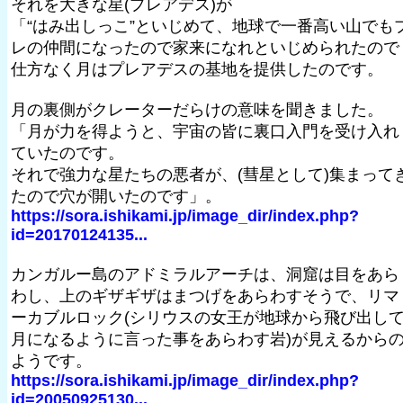
それを大きな星(プレアデス)が
「“はみ出しっこ”といじめて、地球で一番高い山でも
レの仲間になったので家来になれといじめられたので
仕方なく月はプレアデスの基地を提供したのです。
月の裏側がクレーターだらけの意味を聞きました。
「月が力を得ようと、宇宙の皆に裏口入門を受け入れ
ていたのです。
それで強力な星たちの悪者が、(彗星として)集まって
たので穴が開いたのです」。
https://sora.ishikami.jp/image_dir/index.php?
id=20170124135...
カンガルー島のアドミラルアーチは、洞窟は目をあら
わし、上のギザギザはまつげをあらわすそうで、リマ
ーカブルロック(シリウスの女王が地球から飛び出し
月になるように言った事をあらわす岩)が見えるから
ようです。
https://sora.ishikami.jp/image_dir/index.php?
id=20050925130...