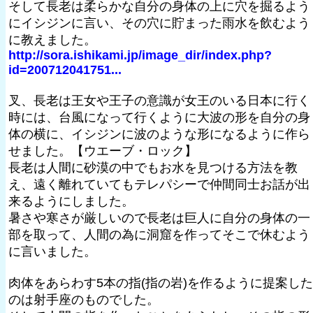
そして長老は柔らかな自分の身体の上に穴を掘るよう
にイシジンに言い、その穴に貯まった雨水を飲むよう
に教えました。
http://sora.ishikami.jp/image_dir/index.php?
id=200712041751...
叉、長老は王女や王子の意識が女王のいる日本に行く
時には、台風になって行くように大波の形を自分の身
体の横に、イシジンに波のような形になるように作ら
せました。【ウエーブ・ロック】
長老は人間に砂漠の中でもお水を見つける方法を教
え、遠く離れていてもテレパシーで仲間同士お話が出
来るようにしました。
暑さや寒さが厳しいので長老は巨人に自分の身体の一
部を取って、人間の為に洞窟を作ってそこで休むよう
に言いました。
肉体をあらわす5本の指(指の岩)を作るように提案した
のは射手座のものでした。