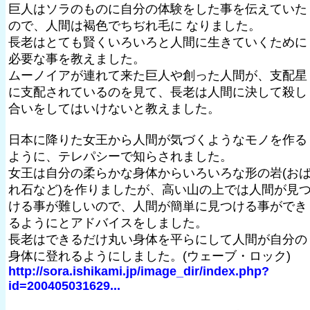
巨人はソラのものに自分の体験をした事を伝えていた
ので、人間は褐色でちぢれ毛に なりました。
長老はとても賢くいろいろと人間に生きていくために
必要な事を教えました。
ムーノイアが連れて来た巨人や創った人間が、支配星
に支配されているのを見て、長老は人間に決して殺し
合いをしてはいけないと教えました。
日本に降りた女王から人間が気づくようなモノを作る
ように、テレパシーで知らされました。
女王は自分の柔らかな身体からいろいろな形の岩(お
れ石など)を作りましたが、高い山の上では人間が見
ける事が難しいので、人間が簡単に見つける事ができ
るようにとアドバイスをしました。
長老はできるだけ丸い身体を平らにして人間が自分の
身体に登れるようにしました。(ウェーブ・ロック)
http://sora.ishikami.jp/image_dir/index.php?
id=200405031629...