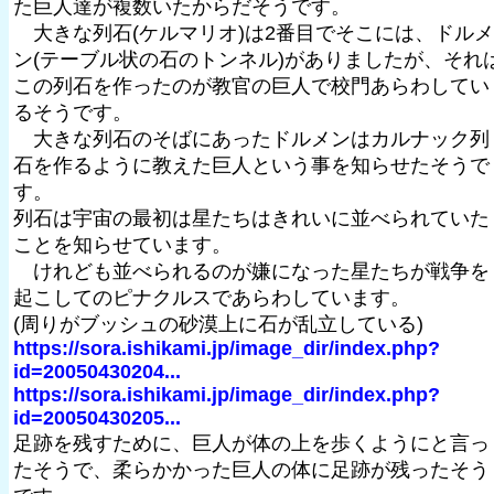
た巨人達が複数いたからだそうです。
大きな列石(ケルマリオ)は2番目でそこには、ドルメ
ン(テーブル状の石のトンネル)がありましたが、それ
この列石を作ったのが教官の巨人で校門あらわしてい
るそうです。
大きな列石のそばにあったドルメンはカルナック列
石を作るように教えた巨人という事を知らせたそうで
す。
列石は宇宙の最初は星たちはきれいに並べられていた
ことを知らせています。
けれども並べられるのが嫌になった星たちが戦争を
起こしてのピナクルスであらわしています。
(周りがブッシュの砂漠上に石が乱立している)
https://sora.ishikami.jp/image_dir/index.php?
id=20050430204...
https://sora.ishikami.jp/image_dir/index.php?
id=20050430205...
足跡を残すために、巨人が体の上を歩くようにと言っ
たそうで、柔らかかった巨人の体に足跡が残ったそう