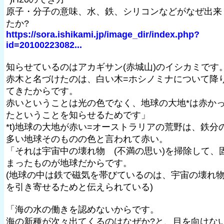
原子・分子の意味、水、鉄、シリコンなどがなぜ出来
たか?
https://sora.ishikami.jp/image_dir/index.php?
id=20100223082...
知らせているのはアカギサン(赤城山)のイシカミです
赤木と名づけたのは、白い木=ホシノミナについて降
てきたからです。
赤いということは光の色でなく、地球の大地*は赤か
たということを知らせるためです」
*t)地球の大地が赤い=オーストラリアの荒野は、鉄分
多い地球そのものの色と言われて赤い。
「それは宇宙中の壊れ物 (不満の思い)を掃除して、
まったものが地球だからです。
(地球の中は鉄で磁気を帯びているのは、宇宙の壊れ
を引き寄せるためと伝えられている)
「海の水の働きを認めないからです。
海の新種が次々出てくるのはなぜか?と、目を向けな