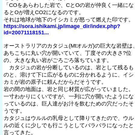
「COをあらわした岩で、CとOの岩が仲良く一緒にな
るとOが増えCO2になるのです。
それは地球が地下のイシカミが怒って燃えた印です。
https://sora.ishikami.jp/image_dir/index.php?
id=20071118151...
オーストラリアのカタジュ(Mtオルガ)の巨大な岩壁は
あちこちに丸い穴が開いていて、丁度その大きさ?位
の、大きな丸い岩がごろごろ落ちています。
カタジュの岩が分断しているのは、岩として残るも
のと、溶けて下に広がるものに分かれるように、イシ
カミが岩の原子に頼んだからだそうです。
岩の間の地面は、岩と同じ材質が広がっていました。
一寸わかりにくいですが、一列に穴が開いたようにな
っているのは、巨人達がお汁を飲むための穴だったそ
うです。
カタジュはウルルの乳母として降りてきたので、ウル
ルの近くに少しでも行こうとしてバラバラになったと
言ってきた。