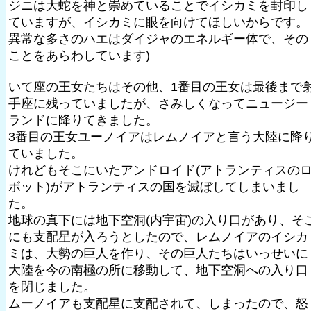
ジニは大蛇を神と崇めていることでイシカミを封印し
ていますが、イシカミに眼を向けてほしいからです。
異常な多さのハエはダイジャのエネルギー体で、その
ことをあらわしています)
いて座の王女たちはその他、1番目の王女は最後まで
手座に残っていましたが、さみしくなってニュージー
ランドに降りてきました。
3番目の王女ユーノイアはレムノイアと言う大陸に降
ていました。
けれどもそこにいたアンドロイド(アトランティスの
ボット)がアトランティスの国を滅ぼしてしまいまし
た。
地球の真下には地下空洞(内宇宙)の入り口があり、そ
にも支配星が入ろうとしたので、レムノイアのイシカ
ミは、大勢の巨人を作り、その巨人たちはいっせいに
大陸を今の南極の所に移動して、地下空洞への入り口
を閉じました。
ムーノイアも支配星に支配されて、しまったので、怒