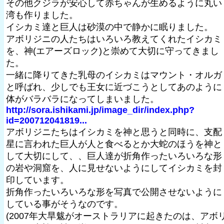
その他クジラが安心して赤ちゃんが生めるように丸い
湾も作りました。
イシカミ達と巨人は砂漠の中で静かに眠りました。
アボリジニの人たちはいろいろ教えてくれたイシカミ
を、神(エアーズロック)と崇めて大切に守ってきまし
た。
一緒に降りてきた乳母のイシカミはマウント・オルガ
と呼ばれ、少しでも王女に近づこうとしてあのように
体がバラバラになってしまいました。
http://sora.ishikami.jp/image_dir/index.php?
id=200712041819...
アボリジニたちはイシカミを神と思うと同時に、支配
星に言われた巨人が人と食べるとか大蛇のほうを神と
して大切にして、、巨人達が折角作ったいろいろな形
の岩や洞窟を、人に見せないようにしてイシカミを封
印しています。
折角作ったいろいろな形を写真で公開させないように
している事がそうなのです。
(2007年大旱魃がオーストラリアに起きたのは、アボ