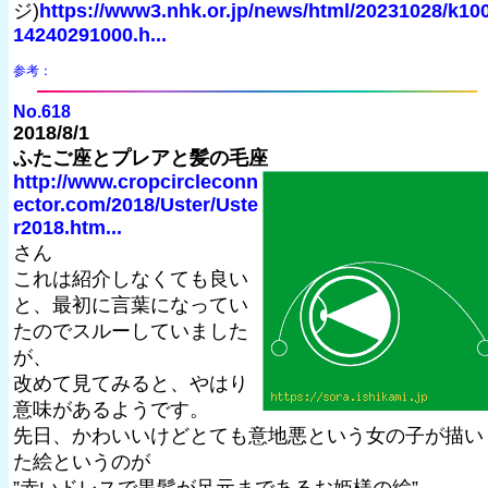
ジ)
https://www3.nhk.or.jp/news/html/20231028/k10
14240291000.h...
参考：
No.618
2018/8/1
ふたご座とプレアと髪の毛座
http://www.cropcircleconn
ector.com/2018/Uster/Uste
r2018.htm...
さん
これは紹介しなくても良い
と、最初に言葉になってい
たのでスルーしていました
が、
改めて見てみると、やはり
意味があるようです。
先日、かわいいけどとても意地悪という女の子が描い
た絵というのが