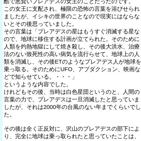
酷で悪賢いプレアデスの女王のことだったのです。
この女王に支配され、極限の恐怖の言葉を浴びせられ
ましたが、イシキの世界のことなので現実にはならな
いとその後思っていました。
その言葉は「プレアデスの星はもうすぐ消滅する星な
ので、地球に移住する計画が立てられた。そのために
人類を灼熱地獄にして焼き殺し、その後大洪水、治療
法のない致死性の高い病気を流行らせて、地球上の人
類を消滅し、その後ETのようなプレアデス人が地球
乗っ取る。そのためにUFO、アブダクション、映画な
どで知らせている。・・・」
というような内容でした。
けれどもその後、当時は白色星団というのと、人間の
言葉の力で、プレアデスは一旦消滅したと思っていま
したが、それは2000年の台風のない年までくらいでし
た。
その後は全く正反対に、沢山のプレアデスの部下によ
り、完全に地球は乗っ取られたと思っていたことは、