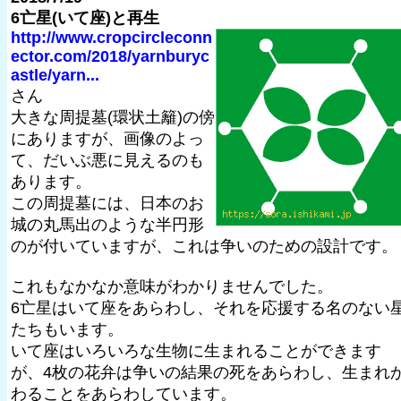
6亡星(いて座)と再生
http://www.cropcircleconn
ector.com/2018/yarnburyc
astle/yarn...
さん
大きな周提墓(環状土籬)の傍
にありますが、画像のよっ
て、だいぶ悪に見えるのも
あります。
この周提墓には、日本のお
城の丸馬出のような半円形
のが付いていますが、これは争いのための設計です。
これもなかなか意味がわかりませんでした。
6亡星はいて座をあらわし、それを応援する名のない
たちもいます。
いて座はいろいろな生物に生まれることができます
が、4枚の花弁は争いの結果の死をあらわし、生まれ
わることをあらわしています。