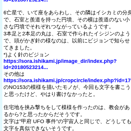
6亡星で、いて座をあらわし、その隣はイシカミの分
で、石室と羨道を持った円墳、その横は羨道のない小
さな円墳でそれぞれつながっているようです。
3本足と2本足の丸は、石室で作られたイシジンのよう
で、頭がかぎ針の様なのは、以前にビジョンで知らせ
てきました。
*)よく針のビジョン
https://sora.ishikami.jp/image_dir/index.php?
id=20180523214...
その他は
https://sora.ishikami.jp/cropcircle/index.php?id=1
のNO153の模様を描いたモノが、今回も文字を書こう
と思ったけど、やはり書けなかったと。
住宅地を挟み撃ちをして模様を作ったのは、教会があ
るから?と思ったからだそうです。
文字は”甲府 UFO 事件”の宇宙人と同じで、どうして
文字を真似できないそうです。