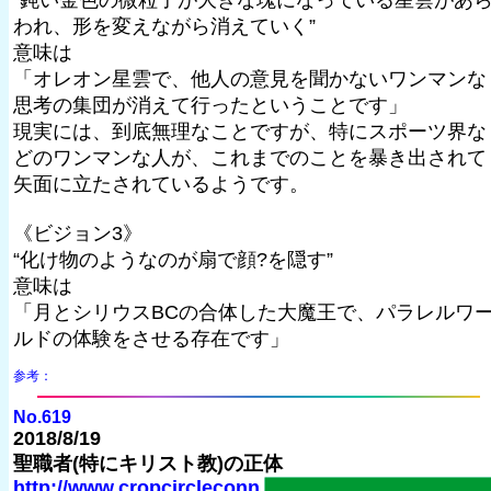
“鈍い金色の微粒子が大きな塊になっている星雲があ
われ、形を変えながら消えていく”
意味は
「オレオン星雲で、他人の意見を聞かないワンマンな
思考の集団が消えて行ったということです」
現実には、到底無理なことですが、特にスポーツ界な
どのワンマンな人が、これまでのことを暴き出されて
矢面に立たされているようです。
《ビジョン3》
“化け物のようなのが扇で顔?を隠す”
意味は
「月とシリウスBCの合体した大魔王で、パラレルワ
ルドの体験をさせる存在です」
参考：
No.619
2018/8/19
聖職者(特にキリスト教)の正体
http://www.cropcircleconn