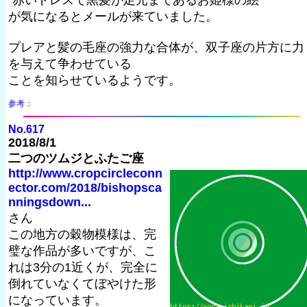
”赤いドレスで黒髪が足元まであるお姫様の絵”
が気になるとメールが来ていました。
プレアと髪の毛座の強力な合体が、双子座の片方に力
を与えて争わせている
ことを知らせているようです。
参考：
No.617
2018/8/1
二つのツムジとふたご座
http://www.cropcircleconn
ector.com/2018/bishopsca
nningsdown...
さん
この地方の穀物模様は、完
璧な作品が多いですが、こ
れは3分の1近くが、完全に
倒れていなくてぼやけた形
になっています。