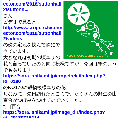
ector.com/2018/suttonhall
2/suttonh...
さん
ビデオで見ると
http://www.cropcircleconn
ector.com/2018/suttonhall
2/videos....
の傍の宅地を挟んで隣にで
きています。
大きな丸は初期の頃ユリの
花と言っていたのと同じ模様ですが、今回は筆のよう
でもあります。
https://sora.ishikami.jp/cropcircle/index.php?
id=0180
のNO170の穀物模様ユリの花、
ちなみに、先日訪れたところで、たくさんの野生の山
百合がつぼみをつけていていました。
*)山百合
https://sora.ishikami.jp/image_dir/index.php?
id=20180725214...