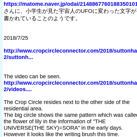
https://matome.naver.jp/odai/214886776018835010
さんに、小学生が見た宇宙人のUFOに変わった文字が
書かれていることのようです。
2018/7/25
http://www.cropcircleconnector.com/2018/suttonha
2/suttonh...
The video can be seen.
http://www.cropcircleconnector.com/2018/suttonha
2/videos....
The Crop Circle resides next to the other side of the
residential area.
The big circle shows the same pattern which was calle
the flower of lily in the information of "THE
UNIVERSE(THE SKY)=SORA" in the early days.
However it looks like the writing brush this time.