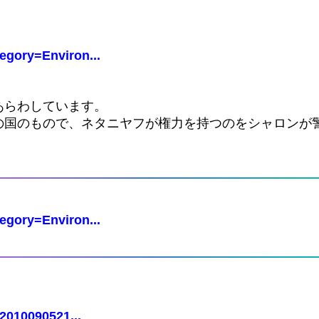
egory=Environ...
あらわしています。
の国のもので、ネタニヤフが権力を持つのをシャロンが
egory=Environ...
=2010090521...