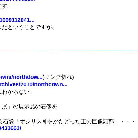
です。
1009112041...
ったということですが、
owns/northdow...
(リンク切れ)
archives/2010/northdown...
はわからない。
ト展」の展示品の石像を
。
れる石像「オシリス神をかたどった王の巨像頭部」・・・
/431663/