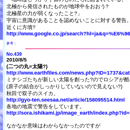
北極から発信されたものが地球中をおおう?
北極星の力が弱くなったこと?」
宇宙に意識があることを認めないことに対する警告
近くに方墳?
http://www.google.co.jp/search?hl=ja&q=%E6
参考：
No.439
2010/8/5
(二つの丸=太陽?)
http://www.earthfiles.com/news.php?ID=1737&cat
ミナシゴたちが新しい太陽を創った?のでロシアが酷
(原子の結合がしっかりしていないので見えない?)
秋田で双子のスイカ。
http://gyo-ten.seesaa.net/article/158095514.html
各地の地震で警告をしています。
http://sora.ishikami.jp/image_earth/index.php?id
なかなか意味はわからなかったのですが