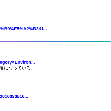
。
%96%B9%E5%A2%B3&l...
egory=Environ...
暑になっている。
=2010080516...