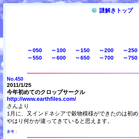
謎解きトップ
～050
～100
～150
～200
～250
～550
～600
～650
～700
～750
No.450
2011/1/25
今年初めてのクロップサークル
http://www.earthfiles.com/
さんより
1月に、又インドネシアで穀物模様ができたのは初め
やはり何かが違ってきていると思えます。
参考：