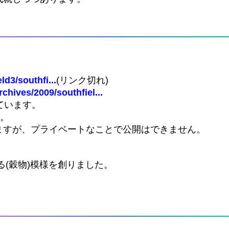
d3/southfi...
(リンク切れ)
chives/2009/southfiel...
できています。
す。
ますが、プライベートなことで公開はできません。
る(穀物)模様を創りました。