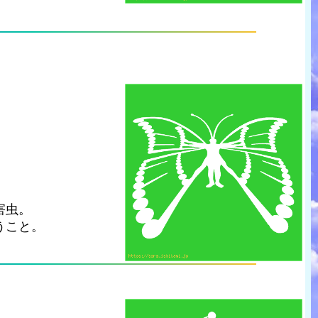
害虫。
うこと。