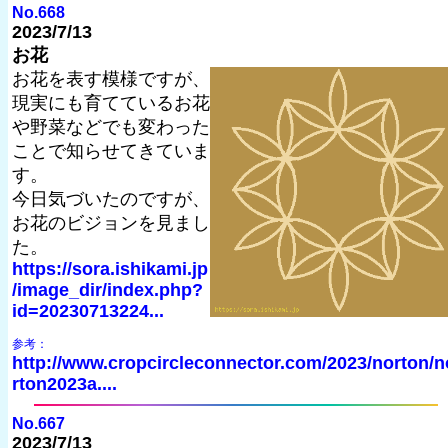
No.668
2023/7/13
お花
お花を表す模様ですが、
現実にも育てているお花
や野菜などでも変わった
ことで知らせてきていま
す。
今日気づいたのですが、
お花のビジョンを見まし
た。
https://sora.ishikami.jp
/image_dir/index.php?
id=20230713224...
参考：
http://www.cropcircleconnector.com/2023/norton/n
rton2023a....
No.667
2023/7/13