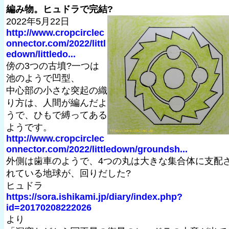
編み物。ヒュドラで完結?
2022年5月22日
http://www.cropcirclec
onnector.com/2022/littl
edown/littledo...
傍の3つの古墳?一つは
池のようで凹型、
中心部の小さな突起の織
り方は、人間が編んだよ
うで、ひもで縛ってある
ようです。
http://www.cropcirclec
onnector.com/2022/littledown/groundsh...
外側は歯車のようで、4つの丸は大きな集合体に支配
れている地球が、回りだした?
ヒュドラ
https://sora.ishikami.jp/diary/index.php?
id=20170208222026
より