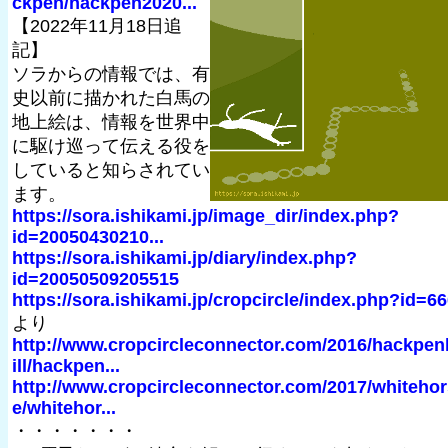
ckpen/hackpen2020...
【2022年11月18日追
記】
ソラからの情報では、有
史以前に描かれた白馬の
地上絵は、情報を世界中
に駆け巡って伝える役を
していると知らされてい
ます。
https://sora.ishikami.jp/image_dir/index.php?
id=20050430210...
https://sora.ishikami.jp/diary/index.php?
id=20050509205515
https://sora.ishikami.jp/cropcircle/index.php?id=6
より
http://www.cropcircleconnector.com/2016/hackpen
ill/hackpen...
http://www.cropcircleconnector.com/2017/whitehor
e/whitehor...
・・・・・・・