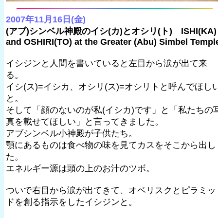
2007年11月16日(金)
(アブ)シンベル神殿のイシ(カ)とオシリ(ト) ISHI(KA)
and OSHIRI(TO) at the Greater (Abu) Simbel Templ
イシジンと人間を書いていると左目から涙が出て来
る。
イシ(ス)=イシカ、オシリ(ス)=オシリトと呼んでほし
と。
そして「顔のないのが私(イシカ)です」と「私たちの
真を載せてほしい」と言ってきました。
アブシンベル小神殿が子供たち。
顎にあるものは食べ物の味を見てカスをそこから出し
た。
エネルギー源は頭の上のお汁のツボ。
ついで右目から涙が出てきて、オベリスクとピラミッ
ドを創る指示をしたイシジンと。