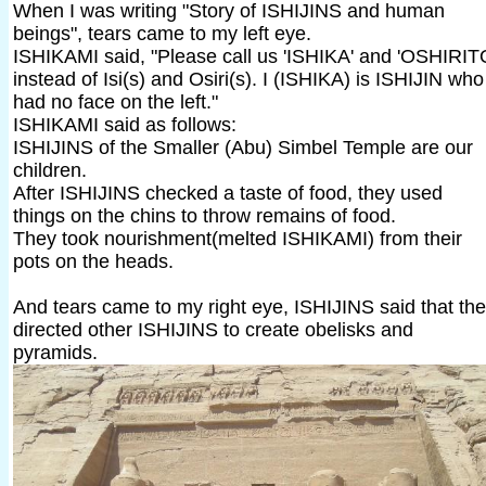
When I was writing "Story of ISHIJINS and human
beings", tears came to my left eye.
ISHIKAMI said, "Please call us 'ISHIKA' and 'OSHIRIT
instead of Isi(s) and Osiri(s). I (ISHIKA) is ISHIJIN who
had no face on the left."
ISHIKAMI said as follows:
ISHIJINS of the Smaller (Abu) Simbel Temple are our
children.
After ISHIJINS checked a taste of food, they used
things on the chins to throw remains of food.
They took nourishment(melted ISHIKAMI) from their
pots on the heads.
And tears came to my right eye, ISHIJINS said that th
directed other ISHIJINS to create obelisks and
pyramids.