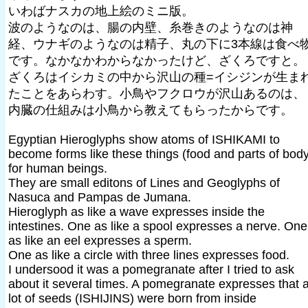
いわばナスカの地上絵のミニ版。
波のようなのは、腸の内壁、糸巻きのようなのは神
経、ウナギのようなのは精子、丸の下に3本線は食べ
です。なかなかわからなかったけど、ざくろですと。
ざくろはイシカミの中から沢山の種=イシジンが生ま
たことをあらわす。小鳥やフクロウが沢山あるのは、
内臓の仕組みは小鳥から教えてもらったからです。
Egyptian Hieroglyphs show atoms of ISHIKAMI to
become forms like these things (food and parts of body
for human beings.
They are small editons of Lines and Geoglyphs of
Nasuca and Pampas de Jumana.
Hieroglyph as like a wave expresses inside the
intestines. One as like a spool expresses a nerve. One
as like an eel expresses a sperm.
One as like a circle with three lines expresses food.
I undersood it was a pomegranate after I tried to ask
about it several times. A pomegranate expresses that 
lot of seeds (ISHIJINS) were born from inside