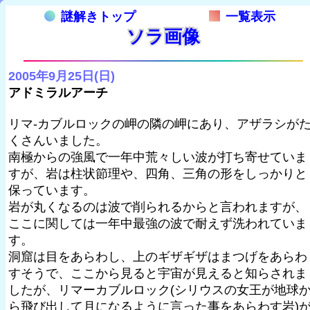
謎解きトップ
一覧表示
ソラ画像
2005年9月25日(日)
アドミラルアーチ
リマ-カブルロックの岬の隣の岬にあり、アザラシが
くさんいました。
南極からの強風で一年中荒々しい波が打ち寄せていま
すが、岩は柱状節理や、四角、三角の形をしっかりと
保っています。
岩が丸くなるのは波で削られるからと言われますが、
ここに関しては一年中最強の波で耐えず洗われていま
す。
洞窟は目をあらわし、上のギザギザはまつげをあらわ
すそうで、ここから見ると宇宙が見えると知らされま
したが、リマーカブルロック(シリウスの女王が地球
ら飛び出して月になるように言った事をあらわす岩)