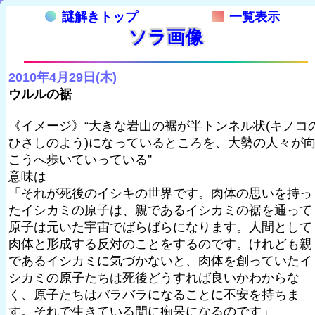
謎解きトップ
一覧表示
ソラ画像
2010年4月29日(木)
ウルルの裾
《イメージ》“大きな岩山の裾が半トンネル状(キノコ
ひさしのよう)になっているところを、大勢の人々が
こうへ歩いていっている”
意味は
「それが死後のイシキの世界です。肉体の思いを持っ
たイシカミの原子は、親であるイシカミの裾を通って
原子は元いた宇宙でばらばらになります。人間として
肉体と形成する反対のことをするのです。けれども親
であるイシカミに気づかないと、肉体を創っていたイ
シカミの原子たちは死後どうすれば良いかわからな
く、原子たちはバラバラになることに不安を持ちま
す。それで生きている間に痴呆になるのです」