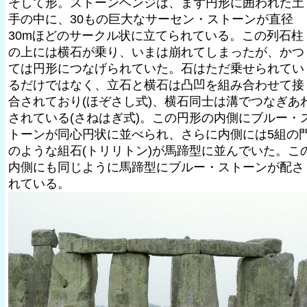
そして形。ストーンヘンジは、まず円形に囲われた土
手の中に、30もの巨大なサーセン・ストーンが直径
30mほどのサークル状に立てられている。この列石柱
の上には横石が乗り、いまは崩れてしまったが、かつ
ては円形につなげられていた。石はただ乗せられてい
るだけではなく、立石と横石は凸凹を組み合わせて接
合されており(ほぞさし式)、横石同士は溝でつなぎあ
されている(さねはぎ式)。この円形の内側にブルー・
トーンが同心円状に並べられ、さらに内側には5組の
のような組石(トリリトン)が馬蹄型に並んでいた。こ
内側にも同じように馬蹄型にブルー・ストーンが配さ
れている。