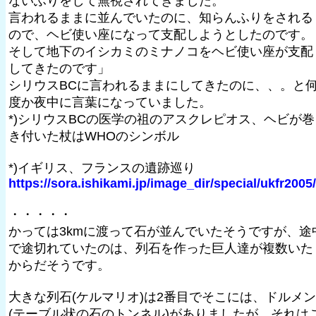
ないふりをして無視されてきました。
言われるままに並んでいたのに、知らんふりをされる
ので、ヘビ使い座になって支配しようとしたのです。
そして地下のイシカミのミナノコをヘビ使い座が支配
してきたのです」
シリウスBCに言われるままにしてきたのに、、。と
度か夜中に言葉になっていました。
*)シリウスBCの医学の祖のアスクレピオス、ヘビが巻
き付いた杖はWHOのシンボル
*)イギリス、フランスの遺跡巡り
https://sora.ishikami.jp/image_dir/special/ukfr2005/
・・・・・
かっては3kmに渡って石が並んでいたそうですが、途
で途切れていたのは、列石を作った巨人達が複数いた
からだそうです。
大きな列石(ケルマリオ)は2番目でそこには、ドルメン
(テーブル状の石のトンネル)がありましたが、それは