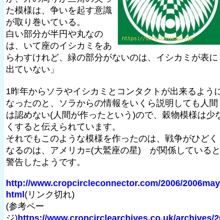
た模様は、争いを起す意識
が取り巻いている。
白い部分が半円や丸なの
は、いて座のイシカミをあ
らわすけれど、緑の部分がないのは、イシカミが表に
出ていない」
1昨年からソラやイシカミとコンタクトが出来るよう
なったのと、ソラからの情報をいくら説明しても人間
は認めない(人間が作ったという)ので、穀物模様は少
くすると伝えられています。
それでもこのような模様を作ったのは、戦争がひどく
なるのは、アメリカ=(大鷲座の星) が関係している
警告したようです。
http://www.cropcircleconnector.com/2006/2006may
html
(リンク切れ)
(参考ペー
ジ)
https://www.cropcirclearchives.co.uk/archives/2