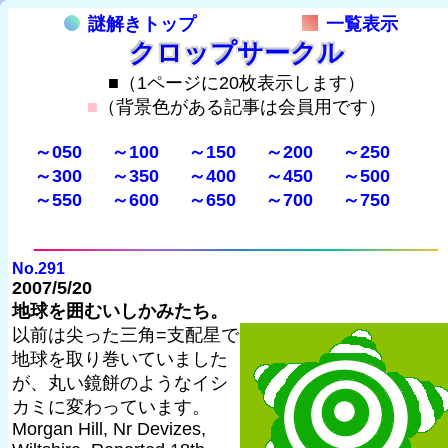
謎解きトップ
一覧表示
クロップサークル
■（1ページに20枚表示します）
■
（背景色がある記事は会員用です）
～050
～100
～150
～200
～250
～300
～350
～400
～450
～500
～550
～600
～650
～700
～750
No.291
2007/5/20
地球を囲むいしかみたち。
以前は尖った三角=支配星で
地球を取り巻いていました
が、丸い鏡餅のようなイシ
カミに変わっています。
Morgan Hill, Nr Devizes,