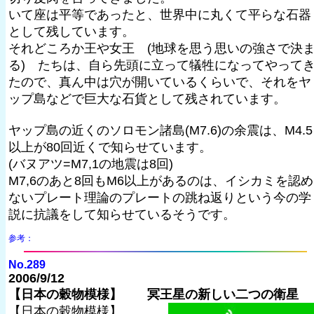
いて座は平等であったと、世界中に丸くて平らな石器
として残しています。
それどころか王や女王 (地球を思う思いの強さで決
る) たちは、自ら先頭に立って犠牲になってやって
たので、真ん中は穴が開いているくらいで、それをヤ
ップ島などで巨大な石貨として残されています。
ヤップ島の近くのソロモン諸島(M7.6)の余震は、M4.5
以上が80回近くで知らせています。
(バヌアツ=M7,1の地震は8回)
M7,6のあと8回もM6以上があるのは、イシカミを認め
ないプレート理論のプレートの跳ね返りという今の学
説に抗議をして知らせているそうです。
参考：
No.289
2006/9/12
【日本の穀物模様】 冥王星の新しい二つの衛星
【日本の穀物模様】