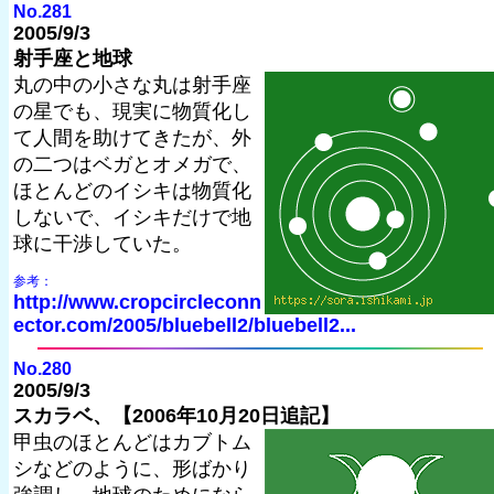
No.281
2005/9/3
射手座と地球
丸の中の小さな丸は射手座
の星でも、現実に物質化し
て人間を助けてきたが、外
の二つはベガとオメガで、
ほとんどのイシキは物質化
しないで、イシキだけで地
球に干渉していた。
参考：
http://www.cropcircleconn
ector.com/2005/bluebell2/bluebell2...
No.280
2005/9/3
スカラベ、【2006年10月20日追記】
甲虫のほとんどはカブトム
シなどのように、形ばかり