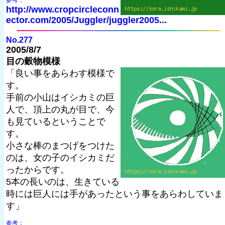
参考：
http://www.cropcircleconn
ector.com/2005/Juggler/juggler2005...
No.277
2005/8/7
目の穀物模様
「良い事をあらわす模様で
す。
手前の小山はイシカミの巨
人で、頂上の丸が目で、今
も見ているということで
す。
小さな棒のまつげをつけた
のは、女の子のイシカミだ
ったからです。
5本の長いのは、生きている
時には巨人には手があったという事をあらわしていま
す」
参考：