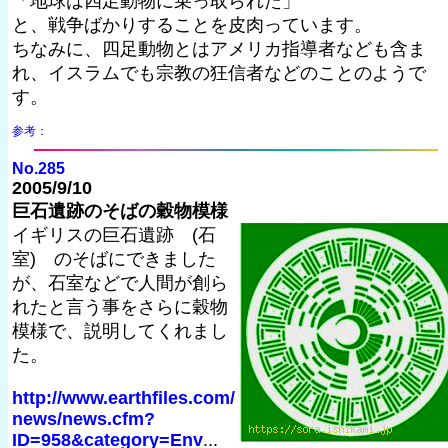
「地球は四足動物に乗っ取られた」
と、戦争ばかりすることを皮肉っています。
ちなみに、四足動物とはアメリカ指導者なども含ま
れ、イスラムでも宗教の狂信者などのことのようで
す。
参考：
No.285
2005/9/10
巨石遺跡のそばの穀物模様
イギリスの巨石遺跡 (石
室) のそばにできました
が、石室などで人間が創ら
れたと言う事をさらに穀物
模様で、説明してくれまし
た。
http://www.earthfiles.com/
news/news.cfm?
ID=958&category=Env
...