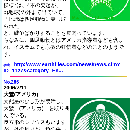
模様↑は、4本の突起が、
○(地球)の外まで出ていて、
「地球は四足動物に乗っ取
られた」
と、戦争ばかりすることを皮肉っています。
ちなみに、四足動物とはアメリカ指導者なども含ま
れ、イスラムでも宗教の狂信者などのことのようで
す。
http://www.earthfiles.com/news/news.cfm?
参考：
ID=1127&category=En...
No.286
2006/7/11
大鷲(アメリカ)
支配星のひし形が復活し、
大鷲 (アメリカ) を取り囲
んでいる。
長方形のシリウスもいます
が、外の周りが三角の尖っ