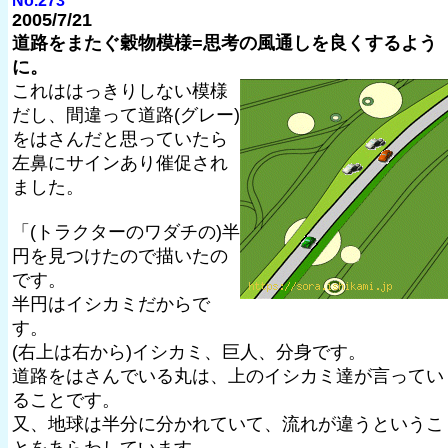
No.273
2005/7/21
道路をまたぐ穀物模様=思考の風通しを良くするよう
に。
これははっきりしない模様
だし、間違って道路(グレー)
をはさんだと思っていたら
左鼻にサインあり催促され
ました。
「(トラクターのワダチの)半
円を見つけたので描いたの
です。
半円はイシカミだからで
す。
(右上は右から)イシカミ、巨人、分身です。
道路をはさんでいる丸は、上のイシカミ達が言ってい
ることです。
又、地球は半分に分かれていて、流れが違うというこ