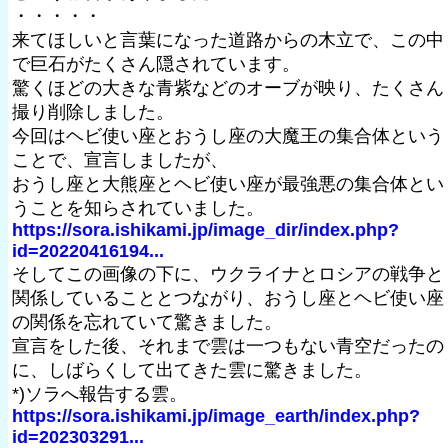
・・・・・
来てほしいと言葉になった道路からの木立で、この中
で巨石がたくさん隠されています。
驚くほどの大きな青紫などのオーブが映り、たくさん
撮り削除しました。
今回はヘビ使い座とおうし座の大魔王の集合体という
ことで、宣言しましたが、
おうし座と大熊座とヘビ使い座が最強悪の集合体とい
うことを知らされていました。
https://sora.ishikami.jp/image_dir/index.php?
id=20220416194...
そしてこの画像の下に、ウクライナとロシアの戦争と
関係していることとつながり、おうし座とヘビ使い座
の関係を忘れていて驚きました。
宣言をした後、それまで雲は一つもない青空だったの
に、しばらくして出てきた雲に驚きました。
*)ソラへ報告する雲。
https://sora.ishikami.jp/image_earth/index.php?
id=202303291...