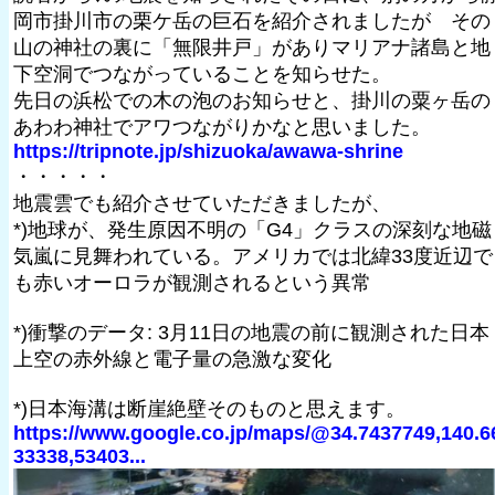
岡市掛川市の栗ケ岳の巨石を紹介されましたが その
山の神社の裏に「無限井戸」がありマリアナ諸島と地
下空洞でつながっていることを知らせた。
先日の浜松での木の泡のお知らせと、掛川の粟ヶ岳の
あわわ神社でアワつながりかなと思いました。
https://tripnote.jp/shizuoka/awawa-shrine
・・・・・
地震雲でも紹介させていただきましたが、
*)地球が、発生原因不明の「G4」クラスの深刻な地磁
気嵐に見舞われている。アメリカでは北緯33度近辺で
も赤いオーロラが観測されるという異常
*)衝撃のデータ: 3月11日の地震の前に観測された日本
上空の赤外線と電子量の急激な変化
*)日本海溝は断崖絶壁そのものと思えます。
https://www.google.co.jp/maps/@34.7437749,140.6
33338,53403...