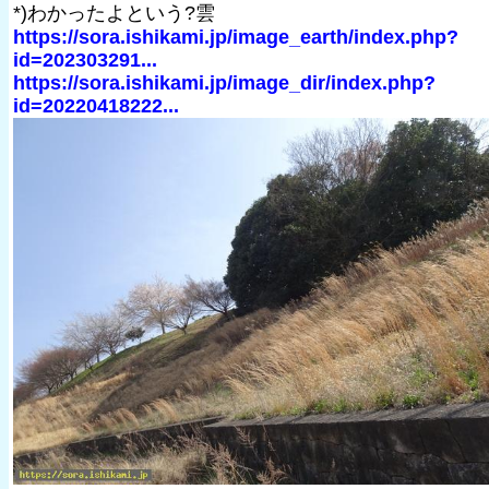
*)わかったよという?雲
https://sora.ishikami.jp/image_earth/index.php?
id=202303291...
https://sora.ishikami.jp/image_dir/index.php?
id=20220418222...