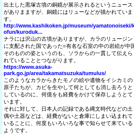
出土した黒塚古墳の銅鏡が展示されるというニュース
がありまますが、銅鏡にはリューなどが描かれていま
す。
http://www.kashikoken.jp/museum/yamatonoiseki/
ofun/kuroduk...
ナラには沢山の古墳がありますが、カラのリュージン
に支配された国であった=有名な石室の中の岩絵が中
そのものの姿というのも、ソラからの一貫して伝えら
れていることとつながります。
https://www.asuka-
park.go.jp/area/takamatsuzuka/tumulus/
このようなカラからきたモノの絵や遺物をイシカミの
原子たちが、カビを生やして何としても消し去ろうと
しているのに、何億をも経費をかけて保存しようとて
います。
それに対して、日本人の記録である縄文時代などの土
偶や土器などは、経費がないと倉庫にしまい込まれて
いることに、何度もいろいろな事で知らせて来ている
ようです。