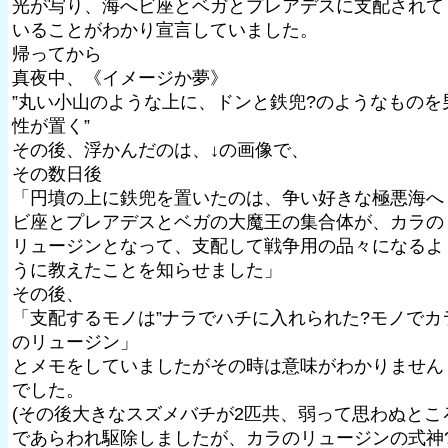
光が写り、海へビ座とベガとプレアデスに支配されて
いることがわかり宣言していました。
帰ってから
真夜中、《イメージか夢》
”丸い小山のような上に、ドンと鉄兜?のようなものを
性が置く”
その後、浮かんだのは、↓の画像で、
その数日後
「円墳の上に鉄兜を置いたのは、争い好きな極悪海へ
ビ座とプレアデスとベガの大魔王の集合体が、カラの
リュージンとなって、支配して戦争用の品々になるよ
うに教えたことを知らせました」
その後、
「支配するモノは”ナラでハチに入れられた?モノでカ
のリュージン」
とメモをしていましたがその時は意味がわかりません
でした。
(その後大きなスズメバチが2匹共、弱って思わぬとこ
であらわれ駆除しましたが、カラのリュージンの式神