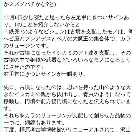
がスズメバチかな?と)
11月6日少し寝たと思ったら左足甲にきついサインあ
り。↑のことを紹介しないからと
「鉄兜?のようなビジョンは古墳を支配したモノは、
へビ座とプレアデスとベガの大魔王の集合体で、カラ
のリュージンです。
それが古墳になったイシカミのアト達を支配し、その
古墳の中で銅鏡や武器などいろいろなモノになるよう
にさせたのです」
右手首にきついサインが一瞬あり。
先日、古墳になったのは、思いを持った山のような大
きなイシカミの親から抜け出し、青虫のようになって
移動し、円墳や前方後円墳になったと伝えられていま
す。
それらをカラのリュージンが支配して創らせた品物の
一つに、銅鏡もあります。
丁度、橿原考古学博物館がリニューアルされて、沢山