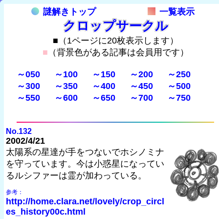
謎解きトップ
一覧表示
クロップサークル
■（1ページに20枚表示します）
■
（背景色がある記事は会員用です）
～050
～100
～150
～200
～250
～300
～350
～400
～450
～500
～550
～600
～650
～700
～750
No.132
2002/4/21
太陽系の星達が手をつないでホシノミナ
を守っています。今は小惑星になってい
るルシファーは霊が加わっている。
参考：
http://home.clara.net/lovely/crop_circl
es_history00c.html