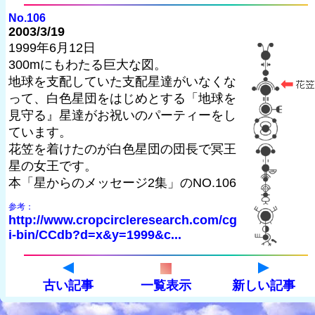
No.106
2003/3/19
1999年6月12日
300mにもわたる巨大な図。
地球を支配していた支配星達がいなくな
って、白色星団をはじめとする「地球を
見守る』星達がお祝いのパーティーをし
ています。
花笠を着けたのが白色星団の団長で冥王
星の女王です。
本「星からのメッセージ2集」のNO.106
参考：
http://www.cropcircleresearch.com/cg
i-bin/CCdb?d=x&y=1999&c...
古い記事
一覧表示
新しい記事