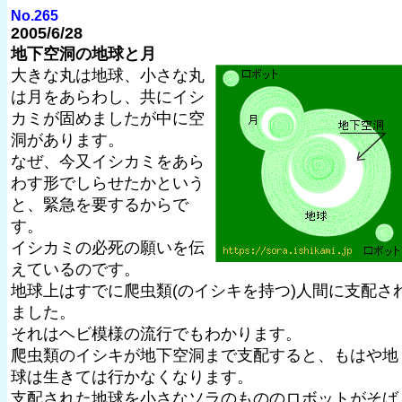
No.265
2005/6/28
地下空洞の地球と月
大きな丸は地球、小さな丸
は月をあらわし、共にイシ
カミが固めましたが中に空
洞があります。
なぜ、今又イシカミをあら
わす形でしらせたかという
と、緊急を要するからで
す。
イシカミの必死の願いを伝
えているのです。
地球上はすでに爬虫類(のイシキを持つ)人間に支配さ
ました。
それはヘビ模様の流行でもわかります。
爬虫類のイシキが地下空洞まで支配すると、もはや地
球は生きては行かなくなります。
支配された地球を小さなソラのもののロボットがそば