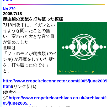
No.270
2005/7/18
爬虫類の支配を打ち破った模様
7月8日夜中に、ドガンとい
うような聞いたことの無
い、変わった大きな音で目
が覚めました。
意味は
「ソラのモノが爬虫類 (のイ
シキ) が邪魔をしていた壁*
を、打ち破ったのです」
と。
http://www.cropcircleconnector.com/2005/june2005
html
(リンク切れ)
(参考ペー
ジ)
https://www.cropcirclearchives.co.uk/archives/2
05/june2005...