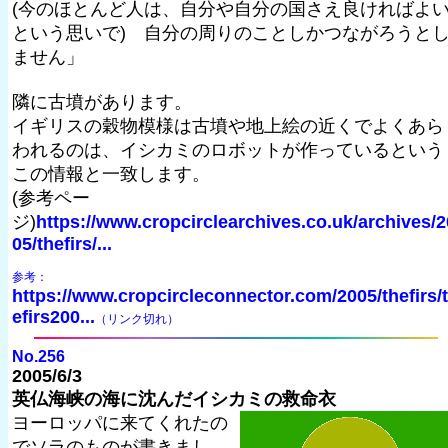
(今のほとんど人は、自分や自分の国さえ良ければよ
という思いで) 自分の周りのことしかつながろうと
ません」
隣に古墳があります。
イギリスの穀物模様は古墳や地上絵の近くでよくあら
われるのは、イシカミのロボットが作っているという
この情報と一致します。
(参考ペー
ジ)
https://www.cropcirclearchives.co.uk/archives/2
05/thefirs/...
参考：
https://www.cropcircleconnector.com/2005/thefirs/
efirs200...
（リンク切れ）
No.256
2005/6/3
英仏海峡の海に沈んだイシカミの救命衣
ヨーロッパに来てくれたの
でソラのものが書きまし