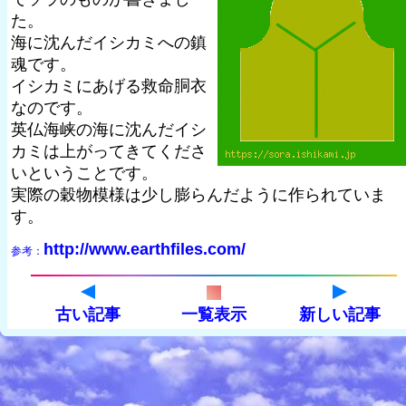
た。
海に沈んだイシカミへの鎮
魂です。
イシカミにあげる救命胴衣
なのです。
英仏海峡の海に沈んだイシ
カミは上がってきてくださ
いということです。
実際の穀物模様は少し膨らんだように作られていま
す。
http://www.earthfiles.com/
参考：
古い記事
一覧表示
新しい記事