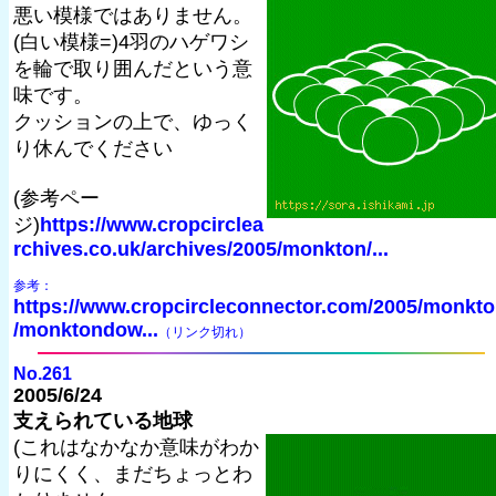
悪い模様ではありません。
(白い模様=)4羽のハゲワシ
を輪で取り囲んだという意
味です。
クッションの上で、ゆっく
り休んでください
(参考ペー
ジ)
https://www.cropcirclea
rchives.co.uk/archives/2005/monkton/...
参考：
https://www.cropcircleconnector.com/2005/monkt
/monktondow...
（リンク切れ）
No.261
2005/6/24
支えられている地球
(これはなかなか意味がわか
りにくく、まだちょっとわ