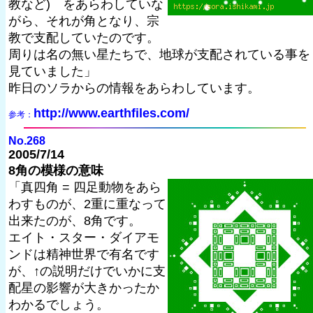
教など) をあらわしていな
がら、それが角となり、宗
教で支配していたのです。
周りは名の無い星たちで、地球が支配されている事を
見ていました」
昨日のソラからの情報をあらわしています。
http://www.earthfiles.com/
参考：
No.268
2005/7/14
8角の模様の意味
「真四角 = 四足動物をあら
わすものが、2重に重なって
出来たのが、8角です。
エイト・スター・ダイアモ
ンドは精神世界で有名です
が、↑の説明だけでいかに支
配星の影響が大きかったか
わかるでしょう。