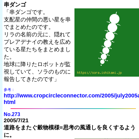
串ダンゴ
「串ダンゴです。
支配星の仲間の悪い星を串
でまとめたのです。
リラの名前の元に、隠れて
プレアデナイの教えを広め
ている星たちをまとめまし
た。
地球に降りたロボットが監
視していて、ソラのものに
報告してきたのです」
参考：
http://www.cropcircleconnector.com/2005/july2005
html
No.273
2005/7/21
道路をまたぐ穀物模様=思考の風通しを良くするよう
に。