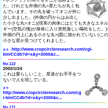
>ホシノミナの周りをオニが包みまし
た。けれども外側の丸=星たちが丸く包
んでいます。その丸を破ってオニが外に
少し出ました。(外側の円からはみ出し
た小さな丸=オニ)(現実の肉体にはとても大きなエネ
ギー(空気の塊)が身体に入り突然激しい嘔吐をした。)
外側の円上にある小さな丸>(図に描かれていない)こ
小さな星が見つけてくれました。
http://www.cropcircleresearch.com/cgi-
参考：
bin/CCdb?d=x&y=2000&c...
No.122
2002/1/24
これは愛らしいこと。星達がお手手をつ
ないで人を現している。
参考：
http://www.cropcircleresearch.com/cg
i-bin/CCdb?d=x&y=2000&c...
No.121