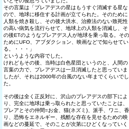
いとその後思っていました。
その言葉は「プレアデスの星はもうすぐ消滅する星な
ので、地球に移住する計画が立てられた。そのために
人類を焼き殺し、その後大洪水、治療法のない致死性
の高い病気を流行らせて、地球上の人類を消滅し、そ
の後ETのようなプレアデス人が地球を乗っ取る。そ
ためにUFO、アブダクション、映画などで知らせてい
る。・・・」
というような内容でした。
けれどもその後、当時は白色星団というのと、人間の
言葉の力で、プレアデスは一旦消滅したと思っていま
したが、それは2000年の台風のない年までくらいでし
た。
その後は全く正反対に、沢山のプレアデスの部下によ
り、完全に地球は乗っ取られたと思っていたことは、
プレアとその仲間=お金、猫(ネズミ)、派手、ワニ、
り、恐怖をエネルギー、残酷な存在を見せるための映
画などの蔓延で、そのことが次第にひどくなっていく