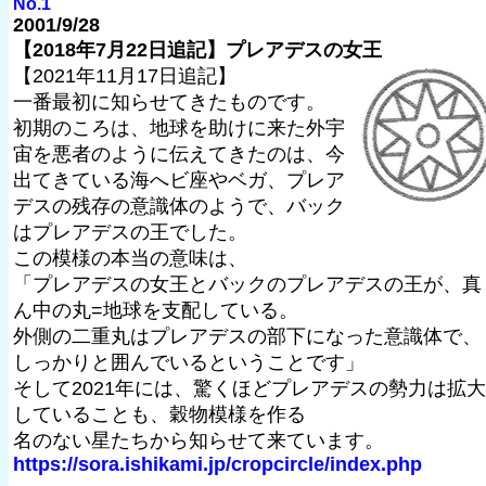
No.1
2001/9/28
【2018年7月22日追記】プレアデスの女王
【2021年11月17日追記】
一番最初に知らせてきたものです。
初期のころは、地球を助けに来た外宇
宙を悪者のように伝えてきたのは、今
出てきている海へビ座やベガ、プレア
デスの残存の意識体のようで、バック
はプレアデスの王でした。
この模様の本当の意味は、
「プレアデスの女王とバックのプレアデスの王が、真
ん中の丸=地球を支配している。
外側の二重丸はプレアデスの部下になった意識体で、
しっかりと囲んでいるということです」
そして2021年には、驚くほどプレアデスの勢力は拡大
していることも、穀物模様を作る
名のない星たちから知らせて来ています。
https://sora.ishikami.jp/cropcircle/index.php