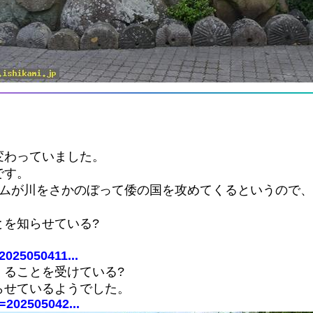
変わっていました。
です。
ンムが川をさかのぼって倭の国を攻めてくるというので
を知らせている?
2025050411...
くることを受けている?
らせているようでした。
d=202505042...