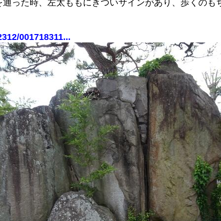
を通った時、左太ももにきついサインがあり、歩くのも
。
312/001718311...