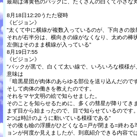
最期は薄黄色のバックに、たくさんの白くて小さな丸
8月18日12:20うたた寝時
《ビジョン》
”太くて中に横線が複数入っているのが、下向きの放
それが右半分は、横向きの線がなくなり、太めの棒
左側はそのまま横線が入っている”
8月19日7:55
《ビジョン》
”バックが黒で、白くて太い線で、いろいろな模様が
意味は
「暗黒星団が肉体のあらゆる部位を送り込んだので
そして肉体の働きを教えたのです。
それをマヤ文明の絵で知らせました。
そのことを知らせるために、多くの彗星が降りてき
まず目から始まったので、目で知らせているのです
2つは時計のように動いている模様である”
その後も瞼の浮腫がひどくなる=戸が閉まる=終わる
ョンが何度か見えましたが、到底紹介できる内容で