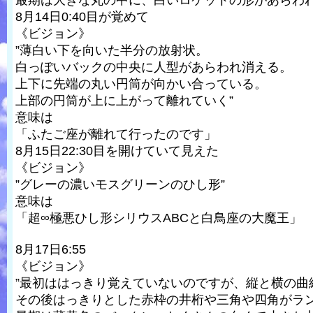
最期は大きな丸の中に、白いロケットの形があらわれ、
8月14日0:40目が覚めて
《ビジョン》
”薄白い下を向いた半分の放射状。
白っぽいバックの中央に人型があらわれ消える。
上下に先端の丸い円筒が向かい合っている。
上部の円筒が上に上がって離れていく”
意味は
「ふたご座が離れて行ったのです」
8月15日22:30目を開けていて見えた
《ビジョン》
”グレーの濃いモスグリーンのひし形”
意味は
「超∞極悪ひし形シリウスABCと白鳥座の大魔王」
8月17日6:55
《ビジョン》
”最初ははっきり覚えていないのですが、縦と横の曲
その後はっきりとした赤枠の井桁や三角や四角がラ